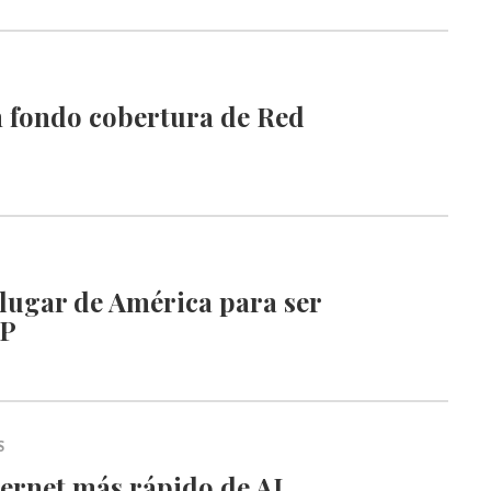
 fondo cobertura de Red
lugar de América para ser
IP
S
ternet más rápido de AL