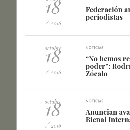
18
Federación a
periodistas
/
2016
18
octubre
NOTICIAS
“No hemos re
poder”: Rodrí
/
2016
Zócalo
18
octubre
NOTICIAS
Anuncian avan
Bienal Intern
/
2016