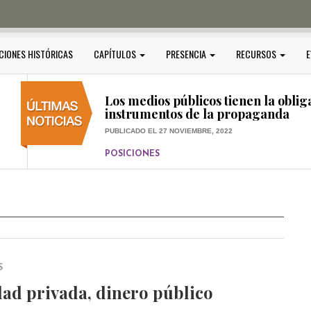
PUBLICADO EL 5 ENERO, 2023
POSICIONES
Amedi condena atentado contra Ci
CIONES HISTÓRICAS
CAPÍTULOS
PRESENCIA
RECURSOS
E
PUBLICADO EL 17 DICIEMBRE, 2022
POSICIONES
,
RELEVANTE
Los medios públicos tienen la oblig
instrumentos de la propaganda
PUBLICADO EL 27 NOVIEMBRE, 2022
POSICIONES
Consejos ciudadanos e IFT deben g
medios públicos
PUBLICADO EL 5 ENERO, 2023
S
dad privada, dinero público