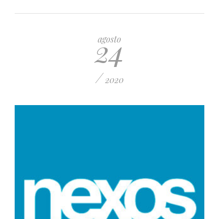
24
agosto
/
2020