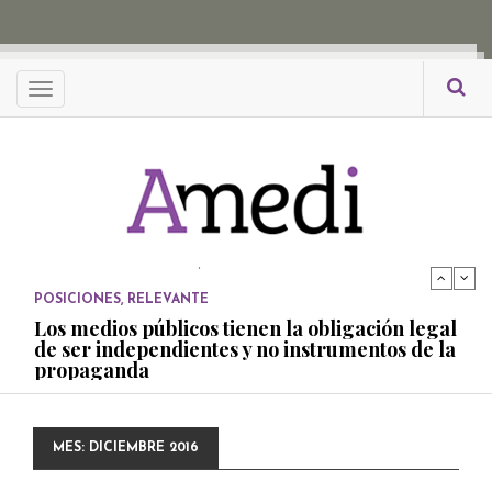
POSICIONES
Consejos ciudadanos e IFT deben garantizar
independencia editorial de medios públicos
Menu
PUBLICADO EL 5 ENERO, 2023
POSICIONES
Amedi condena atentado contra Ciro Gómez
Leyva
PUBLICADO EL 17 DICIEMBRE, 2022
POSICIONES
,
RELEVANTE
Los medios públicos tienen la obligación legal
de ser independientes y no instrumentos de la
propaganda
PUBLICADO EL 27 NOVIEMBRE, 2022
POSICIONES
Consejos ciudadanos e IFT deben garantizar
independencia editorial de medios públicos
MES:
DICIEMBRE 2016
PUBLICADO EL 5 ENERO, 2023