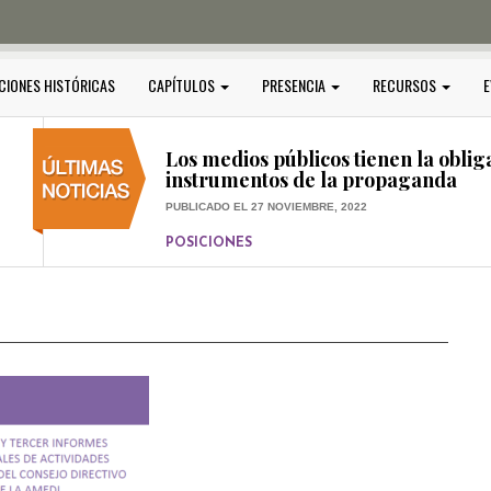
PUBLICADO EL 5 ENERO, 2023
POSICIONES
Amedi condena atentado contra Ci
CIONES HISTÓRICAS
CAPÍTULOS
PRESENCIA
RECURSOS
E
PUBLICADO EL 17 DICIEMBRE, 2022
POSICIONES
,
RELEVANTE
Los medios públicos tienen la oblig
instrumentos de la propaganda
PUBLICADO EL 27 NOVIEMBRE, 2022
POSICIONES
Consejos ciudadanos e IFT deben g
medios públicos
PUBLICADO EL 5 ENERO, 2023