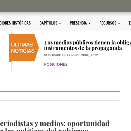
PUBLICADO EL 5 ENERO, 2023
POSICIONES
Amedi condena atentado contra Ci
CIONES HISTÓRICAS
CAPÍTULOS
PRESENCIA
RECURSOS
E
PUBLICADO EL 17 DICIEMBRE, 2022
POSICIONES
,
RELEVANTE
Los medios públicos tienen la oblig
instrumentos de la propaganda
PUBLICADO EL 27 NOVIEMBRE, 2022
POSICIONES
Consejos ciudadanos e IFT deben g
medios públicos
PUBLICADO EL 5 ENERO, 2023
eriodistas y medios: oportunidad
r las políticas del gobierno