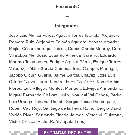
PUBLICADO EL 5 ENERO, 2023
Presidente:
–
Integrantes:
José Luis Muñoz Pérez, Agustín Torres Ibarrola, Alejandro
Romero Ruiz, Alejandro Salmón Aguilera, Alfonso Amador
Mejía, César Jáuregui Robles, Daniel García Monroy, Dora
Villalobos Mendoza, Eduardo Almeida Navarro, Eduardo
Moreno Talamantes, Enrique Aguilar Pérez, Enrique Torres
Valadez, Hélder García Campos, Irma Campos Madrigal,
Jacobo Olguín Guerra, Jaime García Chávez, José Luis
Ortuño Gurza, Juan Ramón Flores Gutiérrez, Kamel Athie
Flores, Luis Villegas Montes, Manuela Edwiges Armendáriz,
Miguel Fernando Chávez Luján, Noel del Val Ochoa, Pedro
Luis Uranga Rohana, Renato Sergio Rosas Domínguez,
Rubén Cau Rojo, Santiago de la Peña Romo, Sergio David
Valdés Rivas, Servando Pineda Jaimes, Víctor M. Quintana,
Víctor Orozco, Víctor Raúl Zapata Leos,
ENTRADAS RECIENTES