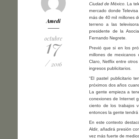
Ciudad de México
. La te
mercado donde Televisa y
más de 40 mil millones d
Amedi
terreno a las televisor
presidente de la Asoci
17
octubre
Fernando Negrete.
Previó que si en los pró
millones de mexicanos 
/
Claro, Netflix entre otro
2016
ingresos publicitarios.
“El pastel publicitario 
próximos dos años cuand
La gente empieza a ten
conexiones de Internet 
ciento de los trabajos 
entonces la gente tendrá
En este contexto destac
Aldir, añadirá presión co
vez más fuerte de medios 