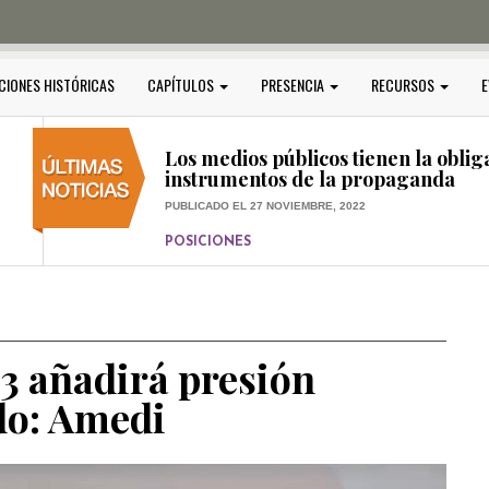
PUBLICADO EL 5 ENERO, 2023
POSICIONES
Amedi condena atentado contra Ci
CIONES HISTÓRICAS
CAPÍTULOS
PRESENCIA
RECURSOS
E
PUBLICADO EL 17 DICIEMBRE, 2022
POSICIONES
,
RELEVANTE
Los medios públicos tienen la oblig
instrumentos de la propaganda
PUBLICADO EL 27 NOVIEMBRE, 2022
POSICIONES
Consejos ciudadanos e IFT deben g
medios públicos
PUBLICADO EL 5 ENERO, 2023
3 añadirá presión
do: Amedi