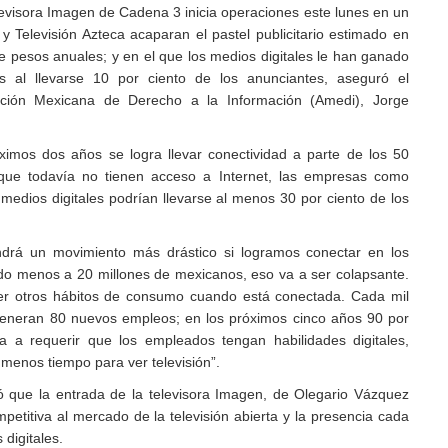
levisora Imagen de Cadena 3 inicia operaciones este lunes en un
 Televisión Azteca acaparan el pastel publicitario estimado en
e pesos anuales; y en el que los medios digitales le han ganado
as al llevarse 10 por ciento de los anunciantes, aseguró el
ación Mexicana de Derecho a la Información (Amedi), Jorge
ximos dos años se logra llevar conectividad a parte de los 50
que todavía no tienen acceso a Internet, las empresas como
s medios digitales podrían llevarse al menos 30 por ciento de los
tendrá un movimiento más drástico si logramos conectar en los
o menos a 20 millones de mexicanos, eso va a ser colapsante.
er otros hábitos de consumo cuando está conectada. Cada mil
generan 80 nuevos empleos; en los próximos cinco años 90 por
va a requerir que los empleados tengan habilidades digitales,
 menos tiempo para ver televisión”.
ó que la entrada de la televisora Imagen, de Olegario Vázquez
mpetitiva al mercado de la televisión abierta y la presencia cada
digitales.