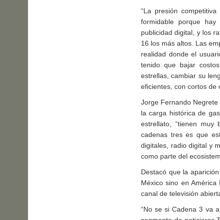
“La presión competitiva 
formidable porque hay 
publicidad digital, y lo
16 los más altos. Las em
realidad donde el usuar
tenido que bajar costos,
estrellas, cambiar su len
eficientes, con cortos de
Jorge Fernando Negrete a
la carga histórica de gas
estrellato, “tienen muy
cadenas tres es que est
digitales, radio digital
como parte del ecosistema
Destacó que la aparición
México sino en América 
canal de televisión abiert
“No se si Cadena 3 va a o
segmento de noticieros T