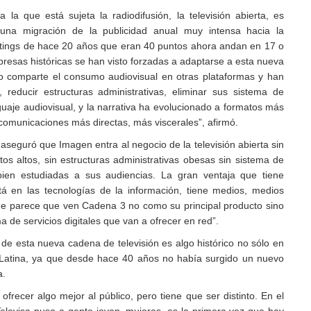
a la que está sujeta la radiodifusión, la televisión abierta, es
una migración de la publicidad anual muy intensa hacia la
s ratings de hace 20 años que eran 40 puntos ahora andan en 17 o
presas históricas se han visto forzadas a adaptarse a esta nueva
io comparte el consumo audiovisual en otras plataformas y han
 reducir estructuras administrativas, eliminar sus sistema de
guaje audiovisual, y la narrativa ha evolucionado a formatos más
 comunicaciones más directas, más viscerales”, afirmó.
seguró que Imagen entra al negocio de la televisión abierta sin
tos altos, sin estructuras administrativas obesas sin sistema de
 bien estudiadas a sus audiencias. La gran ventaja que tiene
á en las tecnologías de la información, tiene medios, medios
 y me parece que ven Cadena 3 no como su principal producto sino
 de servicios digitales que van a ofrecer en red”.
 de esta nueva cadena de televisión es algo histórico no sólo en
Latina, ya que desde hace 40 años no había surgido un nuevo
a.
frecer algo mejor al público, pero tiene que ser distinto. En el
elevisa puso a gente joven, mujeres, es la primera vez que hay