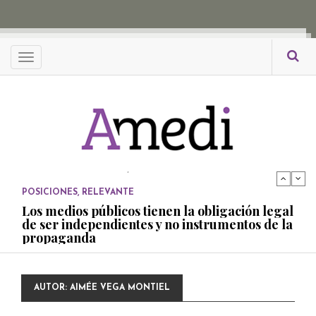
propaganda
PUBLICADO EL 27 NOVIEMBRE, 2022
POSICIONES
Menu
Consejos ciudadanos e IFT deben garantizar
independencia editorial de medios públicos
PUBLICADO EL 5 ENERO, 2023
POSICIONES
Amedi condena atentado contra Ciro Gómez
Leyva
PUBLICADO EL 17 DICIEMBRE, 2022
POSICIONES
,
RELEVANTE
Los medios públicos tienen la obligación legal
de ser independientes y no instrumentos de la
propaganda
PUBLICADO EL 27 NOVIEMBRE, 2022
POSICIONES
AUTOR:
AIMÉE VEGA MONTIEL
Consejos ciudadanos e IFT deben garantizar
independencia editorial de medios públicos