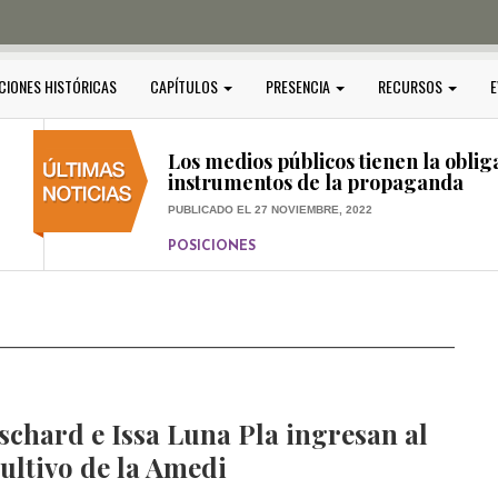
PUBLICADO EL 5 ENERO, 2023
POSICIONES
Amedi condena atentado contra Ci
CIONES HISTÓRICAS
CAPÍTULOS
PRESENCIA
RECURSOS
E
PUBLICADO EL 17 DICIEMBRE, 2022
POSICIONES
,
RELEVANTE
Los medios públicos tienen la oblig
instrumentos de la propaganda
PUBLICADO EL 27 NOVIEMBRE, 2022
POSICIONES
Consejos ciudadanos e IFT deben g
medios públicos
PUBLICADO EL 5 ENERO, 2023
schard e Issa Luna Pla ingresan al
ultivo de la Amedi