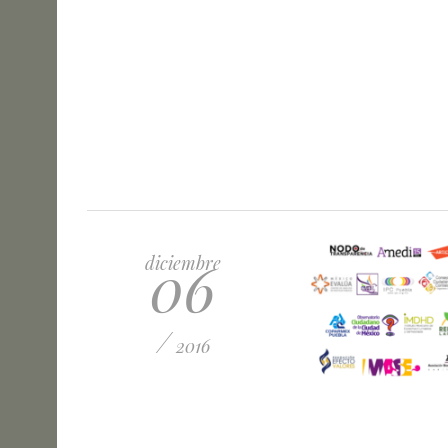
06
diciembre
/
2016