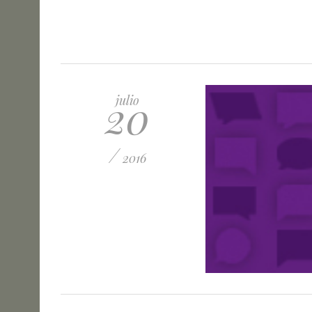
20
julio
/
2016