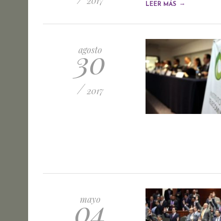
2017
→
LEER MÁS
30
agosto
/
2017
04
mayo