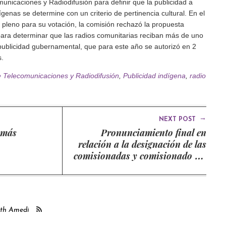
unicaciones y Radiodifusión para definir que la publicidad a
ígenas se determine con un criterio de pertinencia cultural. En el
 pleno para su votación, la comisión rechazó la propuesta
ara determinar que las radios comunitarias reciban más de uno
a publicidad gubernamental, que para este año se autorizó en 2
s.
e Telecomunicaciones y Radiodifusión
,
Publicidad indígena
,
radio
→
NEXT POST
 más
Pronunciamiento final en
relación a la designación de las
comisionadas y comisionado del
Instituto de Transparencia,
Acceso a la Información y
Protección de Datos Personales
del estado de Puebla (ITAIP)
ith Amedi