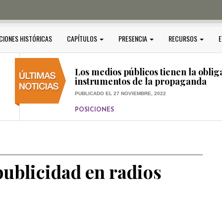
PUBLICADO EL 5 ENERO, 2023
POSICIONES
Amedi condena atentado contra Ci
CIONES HISTÓRICAS
CAPÍTULOS
PRESENCIA
RECURSOS
E
PUBLICADO EL 17 DICIEMBRE, 2022
POSICIONES
,
RELEVANTE
Los medios públicos tienen la oblig
instrumentos de la propaganda
PUBLICADO EL 27 NOVIEMBRE, 2022
POSICIONES
Consejos ciudadanos e IFT deben g
medios públicos
PUBLICADO EL 5 ENERO, 2023
ublicidad en radios