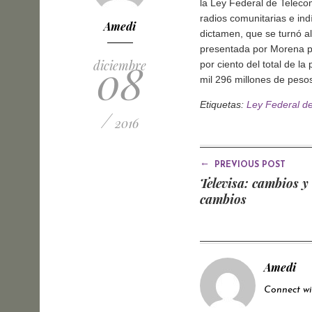
la Ley Federal de Telecom
radios comunitarias e ind
Amedi
dictamen, que se turnó al
presentada por Morena p
08
diciembre
por ciento del total de l
mil 296 millones de peso
Etiquetas:
Ley Federal d
/
2016
←
PREVIOUS POST
Televisa: cambios y
cambios
Amedi
Connect w