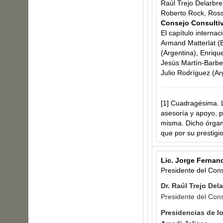
Raúl Trejo Delarbre
Roberto Rock, Ross
Consejo Consultiv
El capítulo internac
Armand Matterlat (B
(Argentina), Enriqu
Jesús Martín-Barbe
Julio Rodríguez (Ar
[1]
Cuadragésima. La
asesoría y apoyo, po
misma. Dicho órgan
que por su prestigi
Lic. Jorge Fernan
Presidente del Cons
Dr. Raúl Trejo Del
Presidente del Cons
Presidencias de l