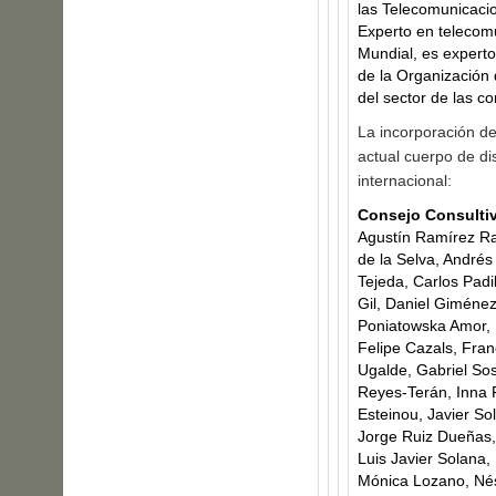
las Telecomunicacio
Experto en telecomu
Mundial, es experto
de la Organización
del sector de las c
La incorporación d
actual cuerpo de di
internacional:
Consejo Consulti
Agustín Ramírez Ram
de la Selva, Andrés
Tejeda, Carlos Padi
Gil, Daniel Giméne
Poniatowska Amor, 
Felipe Cazals, Fran
Ugalde, Gabriel So
Reyes-Terán, Inna 
Esteinou, Javier S
Jorge Ruiz Dueñas, 
Luis Javier Solana
Mónica Lozano, Nést