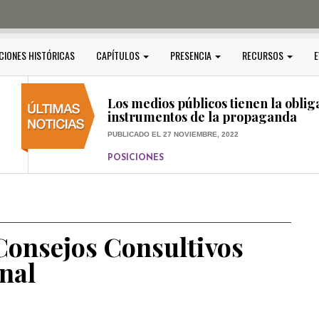
PUBLICADO EL 5 ENERO, 2023
POSICIONES
Amedi condena atentado contra Ci
CIONES HISTÓRICAS
CAPÍTULOS
PRESENCIA
RECURSOS
E
PUBLICADO EL 17 DICIEMBRE, 2022
POSICIONES
,
RELEVANTE
Los medios públicos tienen la oblig
instrumentos de la propaganda
PUBLICADO EL 27 NOVIEMBRE, 2022
POSICIONES
Consejos ciudadanos e IFT deben g
medios públicos
PUBLICADO EL 5 ENERO, 2023
Consejos Consultivos
nal