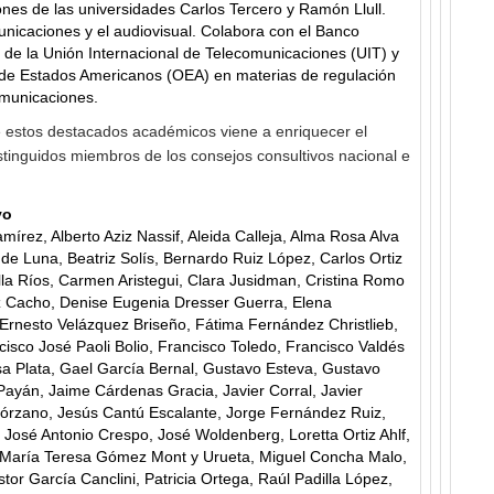
nes de las universidades Carlos Tercero y Ramón Llull.
nicaciones y el audiovisual. Colabora con el Banco
 de la Unión Internacional de Telecomunicaciones (UIT) y
 de Estados Americanos (OEA) en materias de regulación
omunicaciones.
e estos destacados académicos viene a enriquecer el
stinguidos miembros de los consejos consultivos nacional e
vo
írez, Alberto Aziz Nassif, Aleida Calleja, Alma Rosa Alva
 de Luna, Beatriz Solís, Bernardo Ruiz López, Carlos Ortiz
lla Ríos, Carmen Aristegui, Clara Jusidman, Cristina Romo
z Cacho, Denise Eugenia Dresser Guerra, Elena
Ernesto Velázquez Briseño, Fátima Fernández Christlieb,
cisco José Paoli Bolio, Francisco Toledo, Francisco Valdés
sa Plata, Gael García Bernal, Gustavo Esteva, Gustavo
Payán, Jaime Cárdenas Gracia, Javier Corral, Javier
olórzano, Jesús Cantú Escalante, Jorge Fernández Ruiz,
José Antonio Crespo, José Woldenberg, Loretta Ortiz Ahlf,
, María Teresa Gómez Mont y Urueta, Miguel Concha Malo,
or García Canclini, Patricia Ortega, Raúl Padilla López,