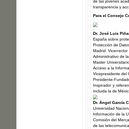
de las jóvenes aca
transparencia y acc
Para el Consejo C
Dr. José Luis Piñ
España sobre prote
Protección de Dato
Madrid. Vicerrector
Administrativo de l
Master Universitari
Acceso a la Inform
Vicepresidente del
Presidente-Fundado
Inspirador y refere
incluida la de Méxic
Dr. Ángel García C
Universidad Naciona
Información de la 
Comisión del Merca
de las telecomunic