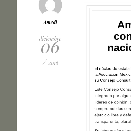
Am
Amedi
con
06
diciembre
naci
/
2016
El núcleo de estabil
la Asociación Mexi
su Consejo Consult
Este Consejo Consul
integrado por algun
líderes de opinión,
comprometidos con e
ejercicio libre y d
transparente, plura
Su integración plur