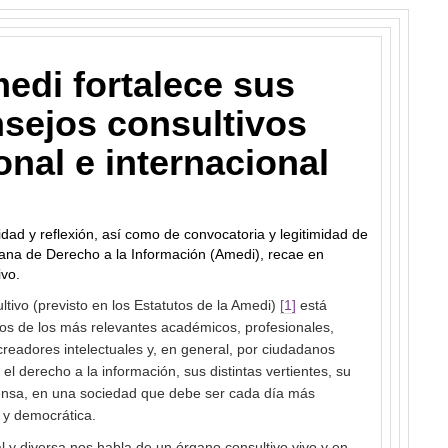
edi fortalece sus
sejos consultivos
onal e internacional
idad y reflexión, así como de convocatoria y legitimidad de
cana de Derecho a la Información (Amedi), recae en
ivo.
tivo (previsto en los Estatutos de la Amedi)
[1]
está
os de los más relevantes académicos, profesionales,
 creadores intelectuales y, en general, por ciudadanos
l derecho a la información, sus distintas vertientes, su
efensa, en una sociedad que debe ser cada día más
l y democrática.
al y diversa nos habla de un órgano consultivo vivo y en