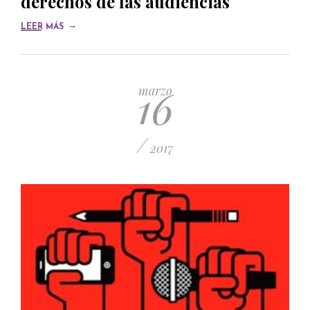
derechos de las audiencias
→
LEER MÁS
16
marzo
/
2017