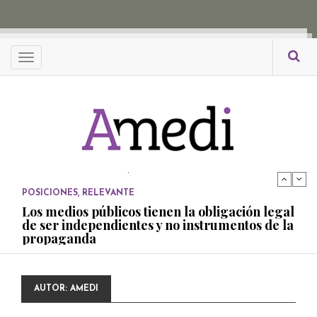
Menu
POSICIONES
,
RELEVANTE
Los medios públicos tienen la obligación legal
de ser independientes y no instrumentos de la
propaganda
PUBLICADO EL 27 NOVIEMBRE, 2022
POSICIONES
Consejos ciudadanos e IFT deben garantizar
independencia editorial de medios públicos
PUBLICADO EL 5 ENERO, 2023
POSICIONES
Amedi condena atentado contra Ciro Gómez
AUTOR:
AMEDI
Leyva
PUBLICADO EL 17 DICIEMBRE, 2022