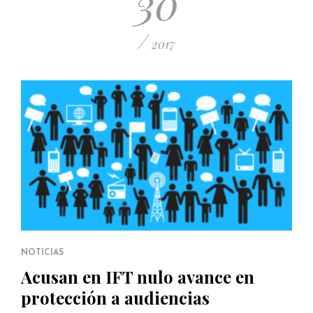
30
/
2017
NOTICIAS
Acusan en IFT nulo avance en
protección a audiencias