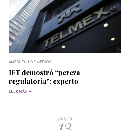
AMEDI EN LOS MEDIOS
IFT demostró “pereza
regulatoria”: experto
→
LEER MÁS
13
marzo