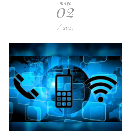
02
mayo
/
2025