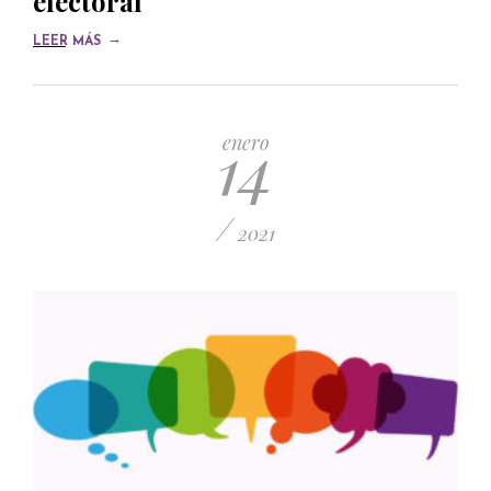
electoral
→
LEER MÁS
14
enero
/
2021