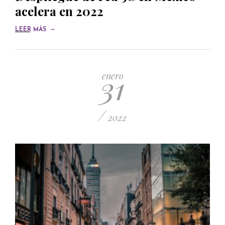
acelera en 2022
→
LEER MÁS
31
enero
/
2022