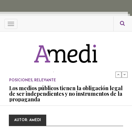
Menu
POSICIONES
,
RELEVANTE
Los medios públicos tienen la obligación legal
de ser independientes y no instrumentos de la
propaganda
PUBLICADO EL 27 NOVIEMBRE, 2022
POSICIONES
Consejos ciudadanos e IFT deben garantizar
independencia editorial de medios públicos
PUBLICADO EL 5 ENERO, 2023
POSICIONES
Amedi condena atentado contra Ciro Gómez
AUTOR:
AMEDI
Leyva
PUBLICADO EL 17 DICIEMBRE, 2022