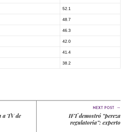
52.1
48.7
46.3
42.0
41.4
38.2
→
NEXT POST
a a TV de
IFT demostró “pereza
regulatoria”: experto