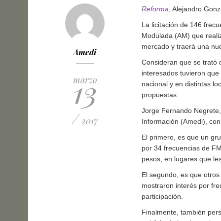
Reforma
, Alejandro Gonz
La licitación de 146 fre
Modulada (AM) que realiz
mercado y traerá una nue
Amedi
Consideran que se trató d
interesados tuvieron que 
13
marzo
nacional y en distintas l
propuestas.
Jorge Fernando Negrete, 
/
2017
Información (Amedi), con
El primero, es que un gru
por 34 frecuencias de FM
pesos, en lugares que le
El segundo, es que otros
mostraron interés por fre
participación.
Finalmente, también pers