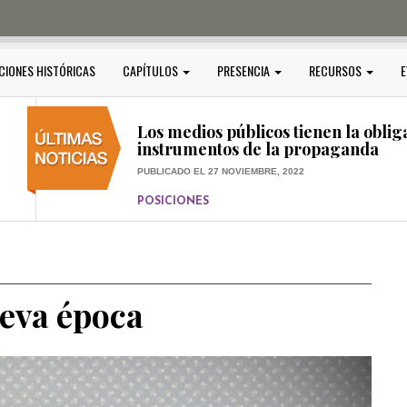
PUBLICADO EL 5 ENERO, 2023
POSICIONES
Amedi condena atentado contra Ci
CIONES HISTÓRICAS
CAPÍTULOS
PRESENCIA
RECURSOS
E
PUBLICADO EL 17 DICIEMBRE, 2022
POSICIONES
,
RELEVANTE
Los medios públicos tienen la oblig
instrumentos de la propaganda
PUBLICADO EL 27 NOVIEMBRE, 2022
POSICIONES
Consejos ciudadanos e IFT deben g
medios públicos
PUBLICADO EL 5 ENERO, 2023
ueva época