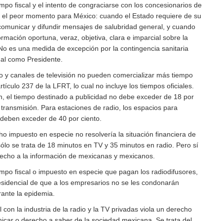
mpo fiscal y el intento de congraciarse con los concesionarios de
en el peor momento para México: cuando el Estado requiere de su
omunicar y difundir mensajes de salubridad general, y cuando
mación oportuna, veraz, objetiva, clara e imparcial sobre la
o es una medida de excepción por la contingencia sanitaria
ual como Presidente.
io y canales de televisión no pueden comercializar más tiempo
rtículo 237 de la LFRT, lo cual no incluye los tiempos oficiales.
ón, el tiempo destinado a publicidad no debe exceder de 18 por
e transmisión. Para estaciones de radio, los espacios para
deben exceder de 40 por ciento.
o impuesto en especie no resolvería la situación financiera de
sólo se trata de 18 minutos en TV y 35 minutos en radio. Pero sí
erecho a la información de mexicanas y mexicanos.
empo fiscal o impuesto en especie que pagan los radiodifusores,
residencial de que a los empresarios no se les condonarán
rante la epidemia.
 con la industria de la radio y la TV privadas viola un derecho
icar o derecho a saber de la sociedad mexicana. Se trata del