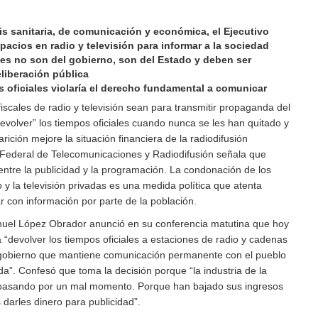
is sanitaria, de comunicación y económica, el Ejecutivo
pacios en radio y televisión para informar a la sociedad
les no son del gobierno, son del Estado y deben ser
eliberación pública
s oficiales violaría el derecho fundamental a comunicar
fiscales de radio y televisión sean para transmitir propaganda del
evolver” los tiempos oficiales cuando nunca se les han quitado y
ición mejore la situación financiera de la radiodifusión
 Federal de Telecomunicaciones y Radiodifusión señala que
o entre la publicidad y la programación. La condonación de los
o y la televisión privadas es una medida política que atenta
r con información por parte de la población.
nuel López Obrador anunció en su conferencia matutina que hoy
a “devolver los tiempos oficiales a estaciones de radio y cadenas
n gobierno que mantiene comunicación permanente con el pueblo
a”. Confesó que toma la decisión porque “la industria de la
tá pasando por un mal momento. Porque han bajado sus ingresos
darles dinero para publicidad”.