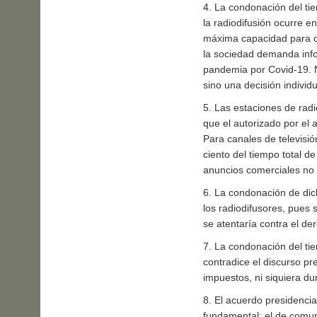
4. La condonación del tie
la radiodifusión ocurre 
máxima capacidad para c
la sociedad demanda infor
pandemia por Covid-19. N
sino una decisión individ
5. Las estaciones de rad
que el autorizado por el a
Para canales de televisi
ciento del tiempo total d
anuncios comerciales no 
6. La condonación de dich
los radiodifusores, pues 
se atentaría contra el d
7. La condonación del ti
contradice el discurso p
impuestos, ni siquiera du
8. El acuerdo presidencial
fundamental: el de comun