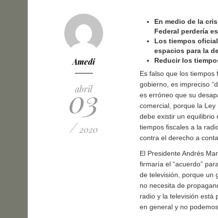
En medio de la cris
Federal perdería es
Los tiempos oficia
espacios para la d
Amedi
Reducir los tiempo
Es falso que los tiempos 
gobierno, es impreciso “d
03
abril
es erróneo que su desapar
comercial, porque la Ley
debe existir un equilibri
/
tiempos fiscales a la radi
2020
contra el derecho a conta
El Presidente Andrés Ma
firmaría el “acuerdo” par
de televisión, porque u
no necesita de propagand
radio y la televisión es
en general y no podemos 