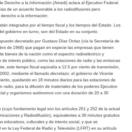
e Derecho a la Información (Amedi) aclara al Ejecutivo Federal
ias de un acuerdo favorable a los radiodifusores pero
 derecho a la información:
están integrados por el tiempo fiscal y los tiempos del Estado. Los
del gobierno en turno, son del Estado en su conjunto.
 impuesto decretado por Gustavo Díaz Ordaz (vía la Secretaría de
mbre de 1968) que pagan en especie las empresas que tienen
e bienes de la nación como el espectro radioeléctrico y
de interés público, como las estaciones de radio y las emisoras
te, este tiempo fiscal equivalía a 12.5 por ciento de transmisión,
 2002, mediante el llamado
decretazo
, el gobierno de Vicente
ciento, quedando en 18 minutos diarios para las estaciones de
n radio, para la difusión de materiales de los poderes Ejecutivo
dicial y organismos autónomos con una duración de 20 a 30
 (cuyo fundamento legal son los artículos 251 y 252 de la actual
icaciones y Radiodifusión), equivalentes a 30 minutos gratuitos
s educativos, culturales y de interés social, y que se
 en la Ley Federal de Radio y Televisión (LFRT) en su artículo