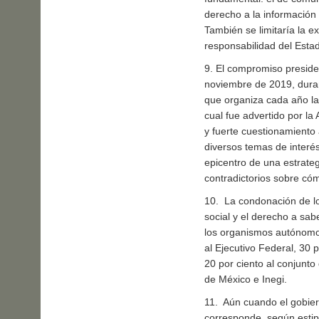
derecho a la información 
También se limitaría la ex
responsabilidad del Esta
9. El compromiso presiden
noviembre de 2019, duran
que organiza cada año la 
cual fue advertido por l
y fuerte cuestionamiento 
diversos temas de interés
epicentro de una estrate
contradictorios sobre cóm
10. La condonación de lo
social y el derecho a sabe
los organismos autónomos
al Ejecutivo Federal, 30 p
20 por ciento al conjun
de México e Inegi.
11. Aún cuando el gobier
corresponde, según estip