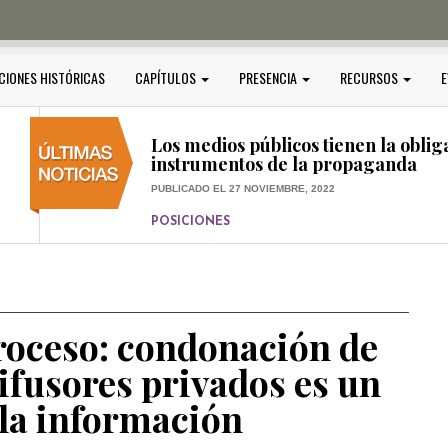
PUBLICADO EL 5 ENERO, 2023
POSICIONES
Amedi condena atentado contra Ci
CIONES HISTÓRICAS
CAPÍTULOS
PRESENCIA
RECURSOS
E
PUBLICADO EL 17 DICIEMBRE, 2022
POSICIONES
,
RELEVANTE
Los medios públicos tienen la oblig
instrumentos de la propaganda
PUBLICADO EL 27 NOVIEMBRE, 2022
POSICIONES
Consejos ciudadanos e IFT deben g
medios públicos
PUBLICADO EL 5 ENERO, 2023
roceso: condonación de
difusores privados es un
 la información