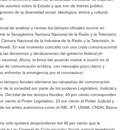
de asuntos sobre el Estado y que son de interés público.
presión de la diversidad social, ideológica, étnica y cultural,
do.
cial de analizar y revisar los tiempos oficiales ocurrió en
te la Sexagésima Semana Nacional de la Radio y la Televisión,
Cámara Nacional de la Industria de la Radio y la Televisión, lo
a Amedi. En ese momento coincidió con una crisis comunicacional
a las decisiones y declaraciones del gobierno federal en
 nacional. Ahora, la firma del acuerdo vuelve a ocurrir en el
gia de comunicación errática, con mensajes poco claros y
o enfrentar la emergencia por el coronavirus.
s tiempos fiscales afectaría las campañas de comunicación
r de la sociedad por parte de los poderes Legislativo, Judicial y
. Del total de los tiempos fiscales, 40 por ciento corresponden
or ciento al Poder Legislativo, 10 por ciento al Poder Judicial y
to de los entes autónomos como el INE, IFT, UNAM, CNDH, Banco
no sólo quisiera desprenderse del 40 por ciento que le
ula la Ley General de Comunicación Social, estaría impidiendo