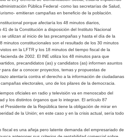
dministración Pública Federal -como las secretarías de Salud,
rismo- emitieran campañas en beneficio de la población.
nstitucional porque afectaría los 48 minutos diarios,
o 41 de la Constitución a disposición del Instituto Nacional
s se utilizan al inicio de las precampañas y hasta el día de la
48 minutos constitucionales son el resultado de los 30 minutos
vistos en la LFTR y los 18 minutos del tiempo fiscal de la
 Hacienda de 2002. El INE utiliza los 48 minutos para que
partidos, precandidatos (as) y candidatos (as) informen asuntos
y para dar a conocer proyectos, temas y propuestas de
tazo
atentaría contra el derecho a la información de ciudadanas
 campañas electorales, uno de los pilares de la democracia.
iempos oficiales en radio y televisión va en menoscabo del
ad y los distintos órganos que lo integran. El artículo 87
 el Presidente de la República tiene la obligación de mirar en
peridad de la Unión; en este caso y en la crisis actual, sería todo
o fiscal es una añeja pero latente demanda del empresariado de
 busca anteponer sus criterios de rentabilidad comercial sobre