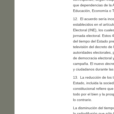
que dependencias de la A
Educación, Economía o Tu
12. El acuerdo sería inco
establecidos en el artícul
Electoral (INE), los cuale
jornada electoral. Estos 
del tiempo del Estado pre
televisión del decreto de
autoridades electorales, 
de democracia electoral 
campaña. El nuevo
decre
y ciudadanos durante las
13. La reducción de los t
Estado, incluida la socied
constitucional refiere que
todo por el bien y la pros
lo contrario.
La disminución del tiemp
la radiodifusión que sólo