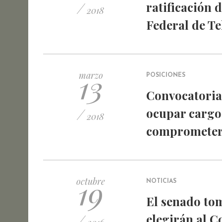
/
ratificación 
2018
Federal de T
13
marzo
POSICIONES
Convocatoria
/
ocupar cargo
2018
comprometer 
19
octubre
NOTICIAS
El senado tom
/
elegirán al C