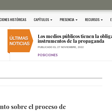
PUBLICADO EL 5 ENERO, 2023
POSICIONES
Amedi condena atentado contra Ci
CIONES HISTÓRICAS
CAPÍTULOS
PRESENCIA
RECURSOS
E
PUBLICADO EL 17 DICIEMBRE, 2022
POSICIONES
,
RELEVANTE
Los medios públicos tienen la oblig
instrumentos de la propaganda
PUBLICADO EL 27 NOVIEMBRE, 2022
POSICIONES
Consejos ciudadanos e IFT deben g
medios públicos
PUBLICADO EL 5 ENERO, 2023
nto sobre el proceso de