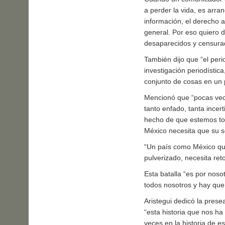
a perder la vida, es arra
información, el derecho a
general. Por eso quiero 
desaparecidos y censura
También dijo que
el peri
investigación periodística
conjunto de cosas en un 
Mencionó que “pocas vece
tanto enfado, tanta ince
hecho de que estemos to
México necesita que su s
Un país como México qu
pulverizado, necesita ret
Esta batalla
es por nosot
todos nosotros y hay que
Aristegui dedicó la prese
esta historia que nos h
veces en la historia de e