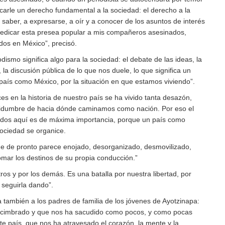
ncarle un derecho fundamental a la sociedad: el derecho a la
 saber, a expresarse, a oír y a conocer de los asuntos de interés
dedicar esta presea popular a mis compañeros asesinados,
dos en México
, precisó.
odismo significa algo para la sociedad: el debate de las ideas, la
, la discusión pública de lo que nos duele, lo que significa un
país como México, por la situación en que estamos viviendo
.
s en la historia de nuestro país se ha vivido tanta desazón,
rtidumbre de hacia dónde caminamos como nación. Por eso el
dos aquí es de máxima importancia, porque un país como
ociedad se organice.
e de pronto parece enojado, desorganizado, desmovilizado,
omar los destinos de su propia conducción.
ros y por los demás. Es una batalla por nuestra libertad, por
 seguirla dando
.
a también a los padres de familia de los jóvenes de Ayotzinapa:
a cimbrado y que nos ha sacudido como pocos, y como pocas
ste país, que nos ha atravesado el corazón, la mente y la