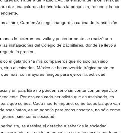
ongregaron afuera de Radio UAG, la emisora de la Universidad
ra dar una calurosa bienvenida a la periodista, reconocida por
pendiente.
s al aire, Carmen Aristegui inauguró la cabina de transmisión
ersonas le hicieron una valla y posteriormente se realizó una
as instalaciones del Colegio de Bachilleres, donde se llevó a
rega de la presea.
dicó el galardón
a mis compañeros que no sólo han sido
, sino asesinados. México se ha convertido trágicamente en
l que más, con mayores riesgos para ejercer la actividad
cia y un país libre no pueden serlo sin contar con un ejercicio
dependiente. Por eso con cada periodista que es asesinado, es
 país que somos. Cada muerte impune, como todas las que van
 de asesinatos, es un agravio para todos nosotros, no sólo como
o gremio, sino como sociedad.
eriodista, se asesina el derecho a saber de la sociedad.
s asesinado, o cuando un periodista se autocensura por temor