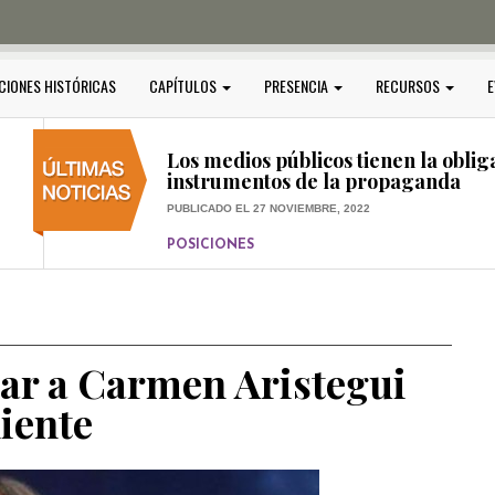
PUBLICADO EL 5 ENERO, 2023
POSICIONES
Amedi condena atentado contra Ci
CIONES HISTÓRICAS
CAPÍTULOS
PRESENCIA
RECURSOS
E
PUBLICADO EL 17 DICIEMBRE, 2022
POSICIONES
,
RELEVANTE
Los medios públicos tienen la oblig
instrumentos de la propaganda
PUBLICADO EL 27 NOVIEMBRE, 2022
POSICIONES
Consejos ciudadanos e IFT deben g
medios públicos
PUBLICADO EL 5 ENERO, 2023
ar a Carmen Aristegui
iente