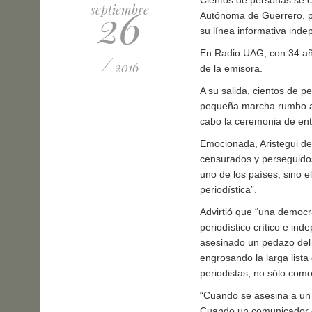
Cientos de personas se c
26
septiembre
Autónoma de Guerrero, pa
su línea informativa inde
En Radio UAG, con 34 año
/
2016
de la emisora.
A su salida, cientos de p
pequeña marcha rumbo a l
cabo la ceremonia de ent
Emocionada, Aristegui de
censurados y perseguidos
uno de los países, sino e
periodística
.
Advirtió que “una democra
periodístico crítico e in
asesinado un pedazo del
engrosando la larga lista
periodistas, no sólo com
Cuando se asesina a un p
Cuando un comunicador e