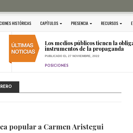
PUBLICADO EL 5 ENERO, 2023
POSICIONES
Amedi condena atentado contra Ci
CIONES HISTÓRICAS
CAPÍTULOS
PRESENCIA
RECURSOS
E
PUBLICADO EL 17 DICIEMBRE, 2022
POSICIONES
,
RELEVANTE
Los medios públicos tienen la oblig
instrumentos de la propaganda
PUBLICADO EL 27 NOVIEMBRE, 2022
POSICIONES
Consejos ciudadanos e IFT deben g
medios públicos
RRERO
PUBLICADO EL 5 ENERO, 2023
ea popular a Carmen Aristegui