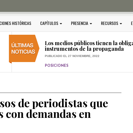
PUBLICADO EL 5 ENERO, 2023
POSICIONES
Amedi condena atentado contra Ci
CIONES HISTÓRICAS
CAPÍTULOS
PRESENCIA
RECURSOS
E
PUBLICADO EL 17 DICIEMBRE, 2022
POSICIONES
,
RELEVANTE
Los medios públicos tienen la oblig
instrumentos de la propaganda
PUBLICADO EL 27 NOVIEMBRE, 2022
POSICIONES
Consejos ciudadanos e IFT deben g
medios públicos
PUBLICADO EL 5 ENERO, 2023
sos de periodistas que
os con demandas en