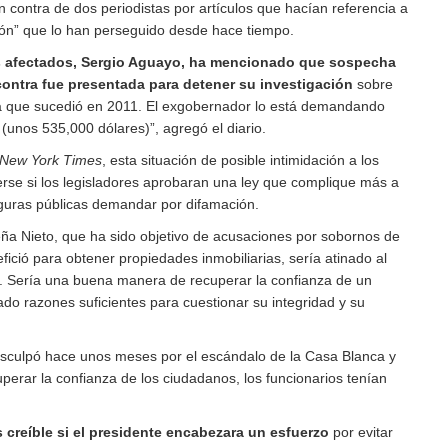
en contra de dos periodistas por artículos que hacían referencia a
ón” que lo han perseguido desde hace tiempo.
as afectados, Sergio Aguayo, ha mencionado que sospecha
ontra fue presentada para detener su investigación
sobre
 que sucedió en 2011. El exgobernador lo está demandando
(unos 535,000 dólares)”, agregó el diario.
New York Times
, esta situación de posible intimidación a los
erse si los legisladores aprobaran una ley que complique más a
figuras públicas demandar por difamación.
eña Nieto, que ha sido objetivo de acusaciones por sobornos de
efició para obtener propiedades inmobiliarias, sería atinado al
. Sería una buena manera de recuperar la confianza de un
ado razones suficientes para cuestionar su integridad y su
isculpó hace unos meses por el escándalo de la Casa Blanca y
cuperar la confianza de los ciudadanos, los funcionarios tenían
 creíble si el presidente encabezara un esfuerzo
por evitar