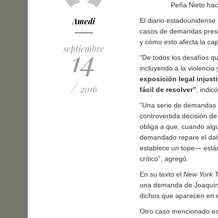
Peña Nieto hace
Amedi
El diario estadounidense
casos de demandas prese
y cómo esto afecta la cap
14
septiembre
“De todos los desafíos q
incluyendo a la violencia
exposición legal injust
/
2016
fácil de resolver”
, indic
“Una serie de demandas 
controvertida decisión d
obliga a que, cuando algu
demandado repare el dañ
establece un tope— están
crítico”, agregó.
En su texto el
New York 
una demanda de Joaquín 
dichos que aparecen en e
Otro caso mencionado es