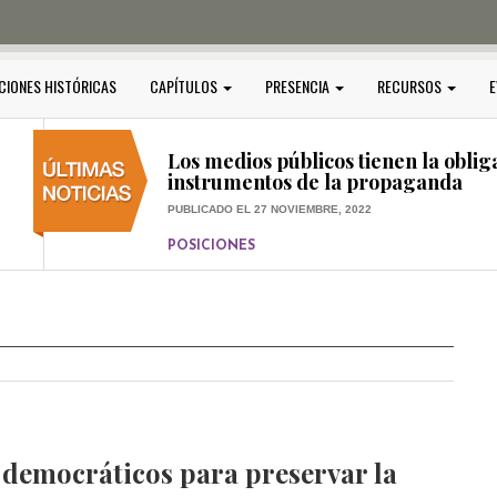
PUBLICADO EL 5 ENERO, 2023
POSICIONES
Amedi condena atentado contra Ci
CIONES HISTÓRICAS
CAPÍTULOS
PRESENCIA
RECURSOS
E
PUBLICADO EL 17 DICIEMBRE, 2022
POSICIONES
,
RELEVANTE
Los medios públicos tienen la oblig
instrumentos de la propaganda
PUBLICADO EL 27 NOVIEMBRE, 2022
POSICIONES
Consejos ciudadanos e IFT deben g
medios públicos
PUBLICADO EL 5 ENERO, 2023
 democráticos para preservar la