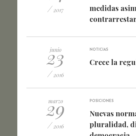
/
medidas asim
2017
contrarrestar
23
junio
NOTICIAS
Crece la regu
/
2016
29
marzo
POSICIONES
Nuevas norma
/
pluralidad, d
2016
democracia