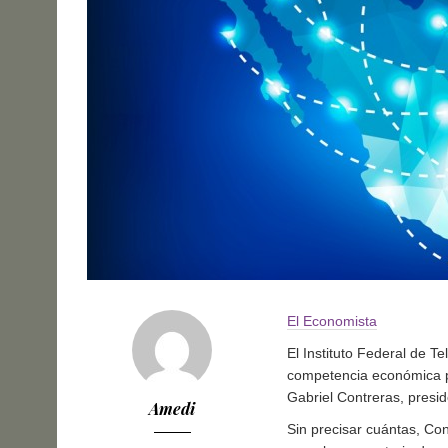
El Economista
El Instituto Federal de T
competencia económica po
Gabriel Contreras, presid
Amedi
Sin precisar cuántas, Cont