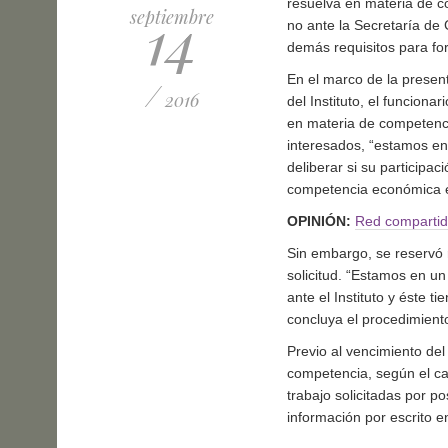
resuelva en materia de c
14
septiembre
no ante la Secretaría de
demás requisitos para fo
En el marco de la presen
/
2016
del Instituto, el funcionar
en materia de competenci
interesados, “estamos en 
deliberar si su participac
competencia económica e
OPINIÓN:
Red compartid
Sin embargo, se reservó 
solicitud. “Estamos en un
ante el Instituto y éste 
concluya el procedimiento
Previo al vencimiento del
competencia, según el cal
trabajo solicitadas por po
información por escrito e