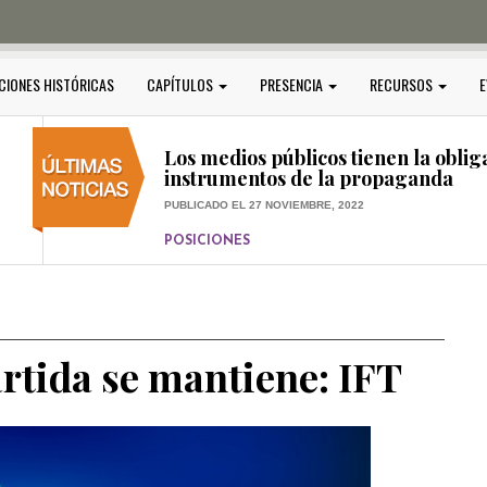
PUBLICADO EL 5 ENERO, 2023
POSICIONES
Amedi condena atentado contra Ci
CIONES HISTÓRICAS
CAPÍTULOS
PRESENCIA
RECURSOS
E
PUBLICADO EL 17 DICIEMBRE, 2022
POSICIONES
,
RELEVANTE
Los medios públicos tienen la oblig
instrumentos de la propaganda
PUBLICADO EL 27 NOVIEMBRE, 2022
POSICIONES
Consejos ciudadanos e IFT deben g
medios públicos
PUBLICADO EL 5 ENERO, 2023
rtida se mantiene: IFT