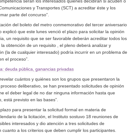
ompetencia serán los interesados quienes decidirán si acuden o
 Comunicaciones y Transportes (SCT) a acreditar éste y los
rmar parte del concurso”.
tación del boleto del metro conmemorativo del tercer aniversario
io explicó que este lunes venció el plazo para solicitar la opinión
a, un requisito que se ser favorable deberán acreditar todos los
la obtención de un requisito , el pleno deberá analizar y
ión (la de cualquier interesado) podría incurrir en un problema de
n el proceso”.
a: deuda pública, ganancias privadas
revelar cuántos y quiénes son los grupos que presentaron la
 proceso deliberativo, se han presentado solicitudes de opinión
tiene el deber legal de no dar ninguna información hasta que
, está previsto en las bases”.
 plazo para presentar la solicitud formal en materia de
endario de la licitación, el Instituto sostuvo 18 reuniones de
sibles interesados y dio atención a tres solicitudes de
n cuanto a los criterios que deben cumplir los participantes.