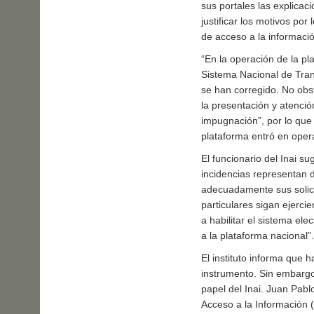
sus portales las explicacio
justificar los motivos po
de acceso a la informaci
“En la operación de la p
Sistema Nacional de Tran
se han corregido. No obst
la presentación y atenci
impugnación”, por lo que
plataforma entró en oper
El funcionario del Inai s
incidencias representan d
adecuadamente sus solici
particulares sigan ejerci
a habilitar el sistema el
a la plataforma nacional
.
El instituto informa que
instrumento. Sin embargo
papel del Inai. Juan Pabl
Acceso a la Información (