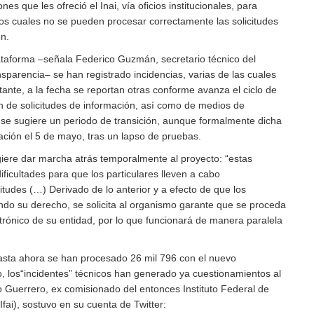
nes que les ofreció el Inai, vía oficios institucionales, para
r los cuales no se pueden procesar correctamente las solicitudes
ón.
lataforma –señala Federico Guzmán, secretario técnico del
sparencia– se han registrado incidencias, varias de las cuales
ante, a la fecha se reportan otras conforme avanza el ciclo de
ón de solicitudes de información, así como de medios de
 se sugiere un periodo de transición, aunque formalmente dicha
ación el 5 de mayo, tras un lapso de pruebas.
ugiere dar marcha atrás temporalmente al proyecto:
estas
ificultades para que los particulares lleven a cabo
tudes (…) Derivado de lo anterior y a efecto de que los
endo su derecho, se solicita al organismo garante que se proceda
ectrónico de su entidad, por lo que funcionará de manera paralela
 hasta ahora se han procesado 26 mil 796 con el nuevo
, los
incidentes
técnicos han generado ya cuestionamientos al
o Guerrero, ex comisionado del entonces Instituto Federal de
Ifai), sostuvo en su cuenta de Twitter: