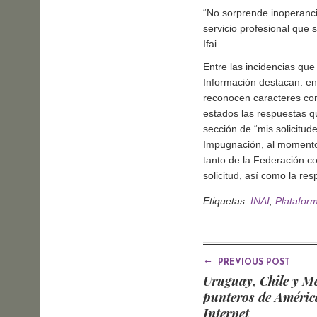
“No sorprende inoperanc
servicio profesional que 
Ifai.
Entre las incidencias que
Información destacan: en 
reconocen caracteres como
estados las respuestas q
sección de
mis solicitud
Impugnación, al momento 
tanto de la Federación co
solicitud, así como la re
Etiquetas:
INAI
,
Platafor
←
PREVIOUS POST
Uruguay, Chile y Mé
punteros de Améric
Internet