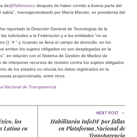
ia de
@INAImexico
después de haber corrido a buena parte del
sí sabía”, mensaje
retuiteado
por María Marván, ex presidenta del
 ha reportado la Dirección General de Tecnologías de la
las solicitudes a la Federación y a las entidades “no se
 ()¨ # “-y /cuando se llena el campo de domicilio; en los
ue emiten los sujetos obligados no son desplegadas en la
es
; en relación con el Sistema de Gestión de Medios de
de interponer recursos de revisión contra los sujetos obligados
mo de los estados no vincula los datos registrados en la
spuesta proporcionada, entre otros.
ma Nacional de Transparencia
→
NEXT POST
xico, los
Habilitarán InfoDF por fallas
a Latina en
en Plataforma Nacional de
Transparencia