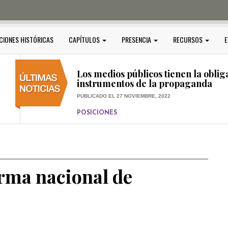
PUBLICADO EL 5 ENERO, 2023
POSICIONES
Amedi condena atentado contra Ci
CIONES HISTÓRICAS
CAPÍTULOS
PRESENCIA
RECURSOS
E
PUBLICADO EL 17 DICIEMBRE, 2022
POSICIONES
,
RELEVANTE
Los medios públicos tienen la oblig
instrumentos de la propaganda
PUBLICADO EL 27 NOVIEMBRE, 2022
POSICIONES
Consejos ciudadanos e IFT deben g
medios públicos
PUBLICADO EL 5 ENERO, 2023
orma nacional de