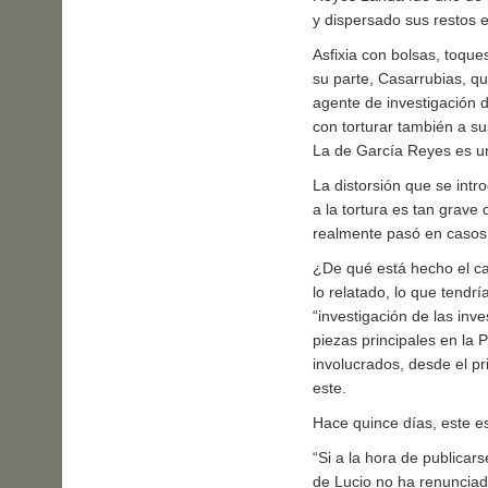
y dispersado sus restos e
Asfixia con bolsas, toques
su parte, Casarrubias, q
agente de investigación 
con torturar también a su
La de García Reyes es un
La distorsión que se intr
a la tortura es tan grave
realmente pasó en casos
¿De qué está hecho el ca
lo relatado, lo que tendr
“investigación de las in
piezas principales en la 
involucrados, desde el p
este.
Hace quince días, este es
“Si a la hora de publicar
de Lucio no ha renunciad