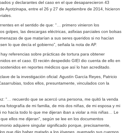
ulpados y declarantes del caso en el que desaparecieron 43
de Ayotzinapa, entre el 26 y 27 de septiembre de 2014, hicieron
riales.
rentes en el sentido de que: “… primero vinieron los
los golpes, las descargas eléctricas, asfixias parciales con bolsas
 amenazas de que matarían a sus seres queridos si no hacían
en lo que decía el gobierno”, señala la nota de AP.
hay referencias sobre prácticas de tortura para obtener
nidos en el caso. El recién despedido GIEI dio cuenta de ello en
 sostenidos en reportes médicos que así lo han acreditado.
lave de la investigación oficial: Agustín García Reyes, Patricio
asarrubias, todos ellos, presuntamente, vinculados con la
ez: “… recuerdo que se acercó una persona, me quitó la venda
na fotografía de mi familia, de mis dos niñas, de mi esposa y mi
 no hacía todo lo que me dijeran iban a violar a mis niñas… Le
o que ellos me dijeran”, según se lee en los documentos
timonio adquiere singular significado porque, precisamente,
los que dijo haber matado a los jóvenes, quemado sus cuerpos