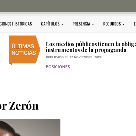
PUBLICADO EL 5 ENERO, 2023
POSICIONES
Amedi condena atentado contra Ci
CIONES HISTÓRICAS
CAPÍTULOS
PRESENCIA
RECURSOS
E
PUBLICADO EL 17 DICIEMBRE, 2022
POSICIONES
,
RELEVANTE
Los medios públicos tienen la oblig
instrumentos de la propaganda
PUBLICADO EL 27 NOVIEMBRE, 2022
POSICIONES
Consejos ciudadanos e IFT deben g
medios públicos
PUBLICADO EL 5 ENERO, 2023
or Zerón