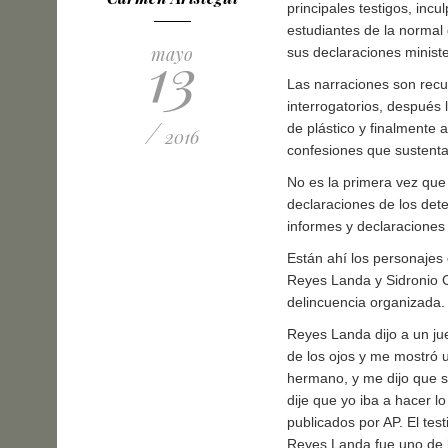
principales testigos, inc
estudiantes de la normal 
13
mayo
sus declaraciones ministe
Las narraciones son recur
interrogatorios, después 
/
de plástico y finalmente
2016
confesiones que sustentas
No es la primera vez que 
declaraciones de los dete
informes y declaraciones
Están ahí los personajes c
Reyes Landa y Sidronio C
delincuencia organizada.
Reyes Landa dijo a un ju
de los ojos y me mostró u
hermano, y me dijo que si
dije que yo iba a hacer l
publicados por AP. El tes
Reyes Landa fue uno de 