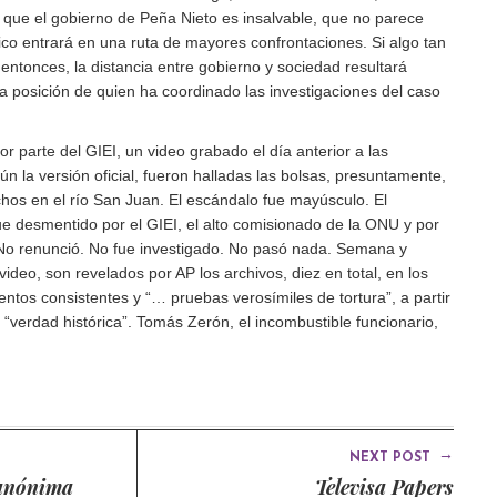
que el gobierno de Peña Nieto es insalvable, que no parece
co entrará en una ruta de mayores confrontaciones. Si algo tan
entonces, la distancia entre gobierno y sociedad resultará
la posición de quien ha coordinado las investigaciones del caso
r parte del GIEI, un video grabado el día anterior a las
ún la versión oficial, fueron halladas las bolsas, presuntamente,
hos en el río San Juan. El escándalo fue mayúsculo. El
ue desmentido por el GIEI, el alto comisionado de la ONU y por
 No renunció. No fue investigado. No pasó nada. Semana y
deo, son revelados por AP los archivos, diez en total, en los
ntos consistentes y “… pruebas verosímiles de tortura”, a partir
a “verdad histórica”. Tomás Zerón, el incombustible funcionario,
→
NEXT POST
 anónima
Televisa Papers