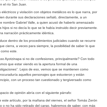
n el río San Juan.
 eléctricos y violación con objetos metálicos es lo que narra, por
uien durante sus declaraciones señaló, directamente, a un
de nombre Gabriel Valle, a quien acusó de haberlo amenazado
s hijos si no decía lo que se le había instruido decir previamente.
a narración prácticamente idéntica.
oduce dentro de los procedimientos judiciales cuando se recurre
 que cierra, a veces para siempre, la posibilidad de saber lo que
 como este.
so Ayotzinapa si no de confesiones, principalmente? Con todo
íamos que estar viendo es la apertura formal de una
vestigaciones”. Lejos de eso, vemos que se mantienen como
Procuraduría aquellos personajes que estuvieron y están
rincipio, con un proceso tan cuestionado y tergiversado como
pacio de opinión abría con el siguiente párrafo:
se este artículo, por la mañana del viernes, el señor Tomás Zerón
o o no ha sido retirado del cargo, habremos de saber, con más