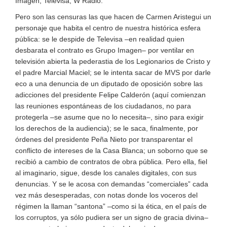
Imagen, Televisa, W Radio.
Pero son las censuras las que hacen de Carmen Aristegui un
personaje que habita el centro de nuestra histórica esfera
pública: se le despide de Televisa –en realidad quien
desbarata el contrato es Grupo Imagen– por ventilar en
televisión abierta la pederastia de los Legionarios de Cristo y
el padre Marcial Maciel; se le intenta sacar de MVS por darle
eco a una denuncia de un diputado de oposición sobre las
adicciones del presidente Felipe Calderón (aquí comienzan
las reuniones espontáneas de los ciudadanos, no para
protegerla –se asume que no lo necesita–, sino para exigir
los derechos de la audiencia); se le saca, finalmente, por
órdenes del presidente Peña Nieto por transparentar el
conflicto de intereses de la Casa Blanca; un soborno que se
recibió a cambio de contratos de obra pública. Pero ella, fiel
al imaginario, sigue, desde los canales digitales, con sus
denuncias. Y se le acosa con demandas “comerciales” cada
vez más desesperadas, con notas donde los voceros del
régimen la llaman “santona” –como si la ética, en el país de
los corruptos, ya sólo pudiera ser un signo de gracia divina–