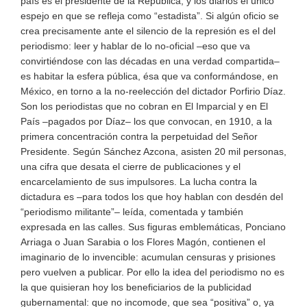
país es el presidente de la República, y los diarios el único
espejo en que se refleja como “estadista”. Si algún oficio se
crea precisamente ante el silencio de la represión es el del
periodismo: leer y hablar de lo no-oficial –eso que va
convirtiéndose con las décadas en una verdad compartida–
es habitar la esfera pública, ésa que va conformándose, en
México, en torno a la no-reelección del dictador Porfirio Díaz.
Son los periodistas que no cobran en El Imparcial y en El
País –pagados por Díaz– los que convocan, en 1910, a la
primera concentración contra la perpetuidad del Señor
Presidente. Según Sánchez Azcona, asisten 20 mil personas,
una cifra que desata el cierre de publicaciones y el
encarcelamiento de sus impulsores. La lucha contra la
dictadura es –para todos los que hoy hablan con desdén del
“periodismo militante”– leída, comentada y también
expresada en las calles. Sus figuras emblemáticas, Ponciano
Arriaga o Juan Sarabia o los Flores Magón, contienen el
imaginario de lo invencible: acumulan censuras y prisiones
pero vuelven a publicar. Por ello la idea del periodismo no es
la que quisieran hoy los beneficiarios de la publicidad
gubernamental: que no incomode, que sea “positiva” o, ya