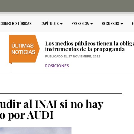
PUBLICADO EL 5 ENERO, 2023
POSICIONES
Amedi condena atentado contra Ci
CIONES HISTÓRICAS
CAPÍTULOS
PRESENCIA
RECURSOS
E
PUBLICADO EL 17 DICIEMBRE, 2022
POSICIONES
,
RELEVANTE
Los medios públicos tienen la oblig
instrumentos de la propaganda
PUBLICADO EL 27 NOVIEMBRE, 2022
POSICIONES
Consejos ciudadanos e IFT deben g
medios públicos
PUBLICADO EL 5 ENERO, 2023
dir al INAI si no hay
so por AUDI