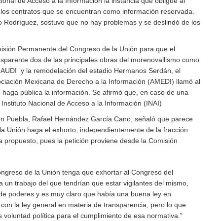
cional de Acceso a la Información la instancia que obligue al
 los contratos que se encuentran como información reservada.
lo Rodríguez, sostuvo que no hay problemas y se deslindó de los
misión Permanente del Congreso de la Unión para que el
sparente dos de las principales obras del morenovallismo como
e AUDI y la remodelación del estadio Hermanos Serdán, el
ociación Mexicana de Derecho a la Información (AMEDI) llamó al
e haga pública la información. Se afirmó que, en caso de una
 Instituto Nacional de Acceso a la Información (INAI)
en Puebla, Rafael Hernández García Cano, señaló que parece
la Unión haga el exhorto, independientemente de la fracción
a propuesto, pues la petición proviene desde la Comisión
ngreso de la Unión tenga que exhortar al Congreso del
 un trabajo del que tendrían que estar vigilantes del mismo,
n de poderes y es muy claro que había una buena ley en
con la ley general en materia de transparencia, pero lo que
s voluntad política para el cumplimiento de esa normativa.”