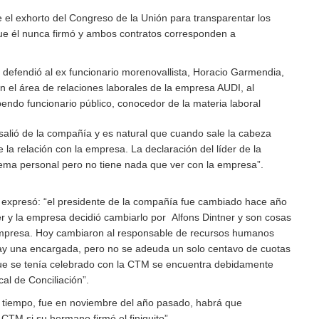
le el exhorto del Congreso de la Unión para transparentar los
que él nunca firmó y ambos contratos corresponden a
efendió al ex funcionario morenovallista, Horacio Garmendia,
el área de relaciones laborales de la empresa AUDI, al
endo funcionario público, conocedor de la materia laboral
alió de la compañía y es natural que cuando sale la cabeza
la relación con la empresa. La declaración del líder de la
ma personal pero no tiene nada que ver con la empresa”.
de expresó: “el presidente de la compañía fue cambiado hace año
er y la empresa decidió cambiarlo por Alfons Dintner y son cosas
mpresa. Hoy cambiaron al responsable de recursos humanos
ay una encargada, pero no se adeuda un solo centavo de cuotas
 que se tenía celebrado con la CTM se encuentra debidamente
cal de Conciliación”.
e tiempo, fue en noviembre del año pasado, habrá que
a CTM si su hermano firmó el finiquito”.