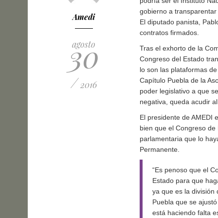
podría ser el Instituto Na
gobierno a transparentar
Amedi
El diputado panista, Pab
contratos firmados.
30
agosto
Tras el exhorto de la Co
Congreso del Estado tran
lo son las plataformas d
/
Capítulo Puebla de la As
2016
poder legislativo a que s
negativa, queda acudir al
El presidente de AMEDI 
bien que el Congreso de 
parlamentaria que lo hay
Permanente.
“Es penoso que el Co
Estado para que haga
ya que es la divisió
Puebla que se ajustó 
está haciendo falta e