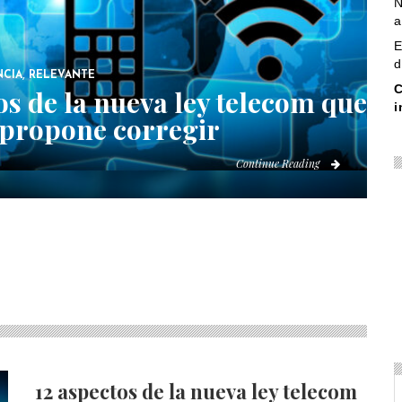
N
a
E
d
,
NCIA
RELEVANTE
C
os de la nueva ley telecom que
i
 propone corregir
Continue Reading
12 aspectos de la nueva ley telecom