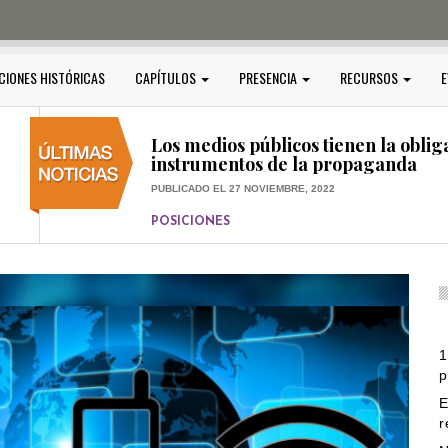
PUBLICADO EL 5 ENERO, 2023
POSICIONES
Amedi condena atentado contra Ci
CIONES HISTÓRICAS
CAPÍTULOS
PRESENCIA
RECURSOS
E
PUBLICADO EL 17 DICIEMBRE, 2022
POSICIONES
,
RELEVANTE
Los medios públicos tienen la oblig
instrumentos de la propaganda
PUBLICADO EL 27 NOVIEMBRE, 2022
POSICIONES
Consejos ciudadanos e IFT deben g
medios públicos
PUBLICADO EL 5 ENERO, 2023
1
p
E
r