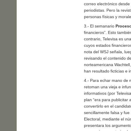
correo electrónico desde 
periodistas. Pero la revis
personas físicas y morale
3.- El semanario
Proces
financieros”. Esto tambié
contrario, Televisa es u
cuyos estados financieros
nota del WSJ señala, lue
revisando el contenido d
norteamericana Wachtell,
han resultado ficticias e
4.- Para echar mano de m
retoman una vieja e infu
informativos (por Televi
plan “era para publicitar 
convertirlo en el candidat
sencillamente falsa y fue
Electoral, mediante el n
presentara los argumento