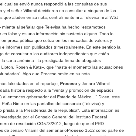
el cual se envió nunca respondió a las consultas de sus
ta y el señor Villamil decidieron no consultar a ninguna de las
s que aluden en su nota, centralmente ni a Televisa ni al WSJ.
o
miente al señalar que Televisa ha hecho “escamoteos
n es falso y es una información sin sustento alguno. Todo lo
na empresa pública que cotiza en los mercados de valores y
 e informes son publicados trimestralmente. En este sentido la
go de consultar a los auditores independientes que están
e la carta anónima –la prestigiada firma de abogados
 Lipton, Rosen & Katz–, que “hasta el momento las acusaciones
 infundadas”. Algo que Proceso omite en su nota.
ás falsedades en el reportaje,
Proceso
y Jenaro Villamil
ndada historia respecto a la “venta y promoción de espacios
sa) al entonces gobernador del Estado de México…” Dicen, este
a Peña Nieto en las pantallas del consorcio (Televisa) y
o priista a la Presidencia de la República”. Esta información es
 investigada por el Consejo General del Instituto Federal
úmero de resolución CG573/2012, luego de que el PRD
s de Jenaro Villamil del semanario
Proceso
1512 como parte de