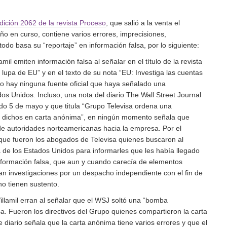
dición 2062 de la revista Proceso
, que salió a la venta el
o en curso, contiene varios errores, imprecisiones,
todo basa su “reportaje” en información falsa, por lo siguiente:
amil emiten información falsa al señalar en el título de la revista
a lupa de EU” y en el texto de su nota “EU: Investiga las cuentas
No hay ninguna fuente oficial que haya señalado una
dos Unidos. Incluso, una nota del diario The Wall Street Journal
o 5 de mayo y que titula “Grupo Televisa ordena una
e dichos en carta anónima”, en ningún momento señala que
 de autoridades norteamericanas hacia la empresa. Por el
 que fueron los abogados de Televisa quienes buscaron al
 de los Estados Unidos para informarles que les había llegado
formación falsa, que aun y cuando carecía de elementos
an investigaciones por un despacho independiente con el fin de
no tienen sustento.
 Villamil erran al señalar que el WSJ soltó una “bomba
sa. Fueron los directivos del Grupo quienes compartieron la carta
diario señala que la carta anónima tiene varios errores y que el