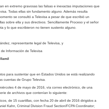
ltan en extremo gravosas las falsas e inexactas imputaciones que
evisa. Todas ellas sin fundamento alguno. Además resulta
omento se consultó a Televisa a pesar de que escribió un
llas sobre ella y sus directivos. Sencillamente Proceso y el señor
ota y lo que escribieron no tienen sustento alguno.
ández, representante legal de Televisa, y
r de Información de Televisa
llamil
ntos para sustentar que en Estados Unidos se está realizando
las cuentas de Grupo Televisa.
 miércoles 4 de mayo de 2016, vía correo electrónico, de una
serie de archivos que contenían lo siguiente:
cos, de 15 cuartillas, con fecha 20 de abril de 2016 dirigidos a
Daniel Kahn, Criminal Division Fraud Section/FCPA Coordinator;