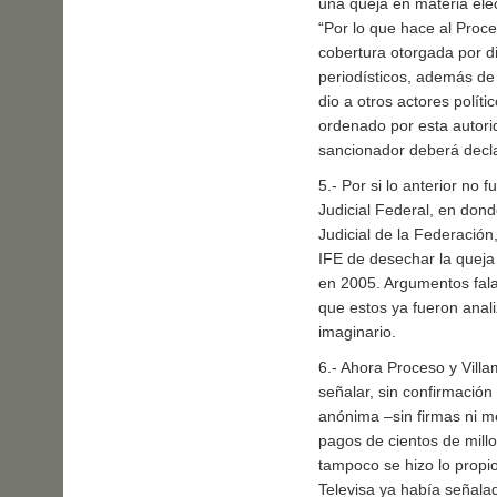
una queja en materia elec
“Por lo que hace al Proc
cobertura otorgada por d
periodísticos, además de 
dio a otros actores polít
ordenado por esta autorid
sancionador deberá decla
5.- Por si lo anterior no
Judicial Federal, en dond
Judicial de la Federación
IFE de desechar la queja 
en 2005. Argumentos fala
que estos ya fueron ana
imaginario.
6.- Ahora Proceso y Villa
señalar, sin confirmació
anónima –sin firmas ni m
pagos de cientos de mill
tampoco se hizo lo propio
Televisa ya había señalad