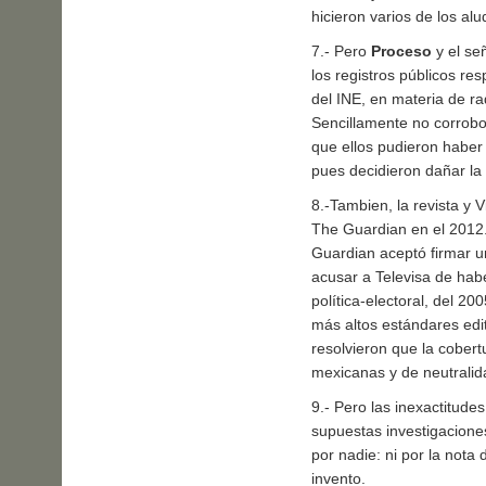
hicieron varios de los al
7.- Pero
Proceso
y el se
los registros públicos r
del INE, en materia de ra
Sencillamente no corrobo
que ellos pudieron haber
pues decidieron dañar la 
8.-Tambien, la revista y V
The Guardian en el 2012.
Guardian aceptó firmar u
acusar a Televisa de habe
política-electoral, del 20
más altos estándares edito
resolvieron que la cobert
mexicanas y de neutralida
9.- Pero las inexactitude
supuestas investigacione
por nadie: ni por la nota
invento.