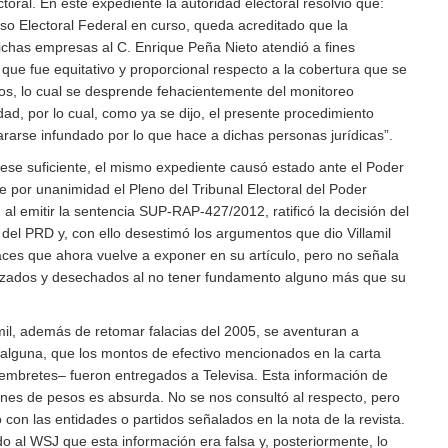
toral. En este expediente la autoridad electoral resolvió que:
eso Electoral Federal en curso, queda acreditado que la
ichas empresas al C. Enrique Peña Nieto atendió a fines
que fue equitativo y proporcional respecto a la cobertura que se
icos, lo cual se desprende fehacientemente del monitoreo
ad, por lo cual, como ya se dijo, el presente procedimiento
rarse infundado por lo que hace a dichas personas jurídicas”.
 fuese suficiente, el mismo expediente causó estado ante el Poder
e por unanimidad el Pleno del Tribunal Electoral del Poder
, al emitir la sentencia SUP-RAP-427/2012, ratificó la decisión del
del PRD y, con ello desestimó los argumentos que dio Villamil
ces que ahora vuelve a exponer en su artículo, pero no señala
lizados y desechados al no tener fundamento alguno más que su
mil, además de retomar falacias del 2005, se aventuran a
n alguna, que los montos de efectivo mencionados en la carta
embretes– fueron entregados a Televisa. Esta información de
ones de pesos es absurda. No se nos consultó al respecto, pero
 con las entidades o partidos señalados en la nota de la revista.
o al WSJ que esta información era falsa y, posteriormente, lo