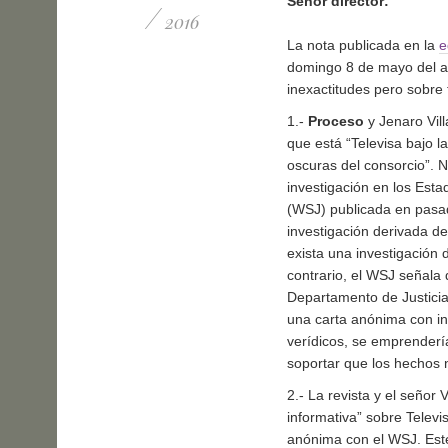
Señor director:
/
2016
La nota publicada en la
e
domingo 8 de mayo del añ
inexactitudes pero sobre 
1.-
Proceso
y Jenaro Vill
que está “Televisa bajo l
oscuras del consorcio”. 
investigación en los Esta
(WSJ) publicada en pasad
investigación derivada d
exista una investigación
contrario, el WSJ señala
Departamento de Justicia
una carta anónima con in
verídicos, se emprenderí
soportar que los hechos 
2.- La revista y el señor
informativa” sobre Televi
anónima con el WSJ. Este 