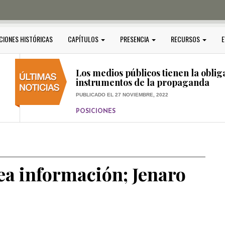
PUBLICADO EL 5 ENERO, 2023
POSICIONES
Amedi condena atentado contra Ci
CIONES HISTÓRICAS
CAPÍTULOS
PRESENCIA
RECURSOS
E
PUBLICADO EL 17 DICIEMBRE, 2022
POSICIONES
,
RELEVANTE
Los medios públicos tienen la oblig
instrumentos de la propaganda
PUBLICADO EL 27 NOVIEMBRE, 2022
POSICIONES
Consejos ciudadanos e IFT deben g
medios públicos
PUBLICADO EL 5 ENERO, 2023
sea información; Jenaro