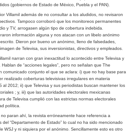
udidos (gobiernos de Estado de México, Puebla y el PAN).
ñor Villamil además de no consultar a los aludidos, no revisaron
espectivos. Tampoco corroboró que los monitoreos permanentes
dio y TV, arrogasen algún tipo de cobertura indebida.
raron información alguna y nos atacan con un libelo anónimo
 escrito. Dieron por bueno un anónimo, lleno de falsedades,
imagen de Televisa, sus inversionistas, directivos y empleados.
illamil narran con gran inexactitud lo acontecido entre Televisa y
 Hablan de “acciones legales”, pero no señalan que The
n comunicado conjunto el que se aclara: i) que no hay base para
r realizado coberturas televisivas irregulares en materia
05 al 2012; ii) que Televisa y sus periodistas buscan mantener los
riales ; y, iii) que las autoridades electorales mexicanas
ura de Televisa cumplió con las estrictas normas electorales
d política.
s no paran ahí, la revista erróneamente hace referencia a
s del “Departamento de Estado” lo cual no ha sido mencionado
 de WSJ y ni siquiera por el anónimo. Sencillamente esto es otro