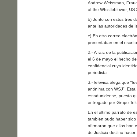
Andrew Weissman, Fraud S
of the Whistleblower, US
b) Junto con estos tres 
ante las autoridades de l
c) En otro correo electró
presentaban en el escrito 
2.- A raíz de la publicaci
el 6 de mayo el hecho de
confidencial cuya identid
periodista.
3.-Televisa alega que “fu
anónima con WSJ”. Esta a
estadunidense, puesto q
entregado por Grupo Tele
En el último párrafo de 
también pudo haber sido 
afirmaron que ellos han 
de Justicia declinó hace