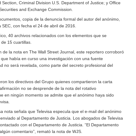
ection, Criminal Division U.S. Department of Justice; y Office
 Securities and Exchange Commission.
documentos, copia de la denuncia formal del autor del anónimo,
a SEC, con fecha el 24 de abril de 2016.
nico, 40 archivos relacionados con los elementos que se
de 15 cuartillas.
ón de la nota en The Wall Street Journal, este reportero corroboró
 que había en curso una investigación con una fuente
ad no será revelada, como parte del secreto profesional del
eron los directivos del Grupo quienes compartieron la carta
firmación no se desprende de la nota del rotativo
ue en ningún momento se admite que el anónimo haya sido
visa.
esa nota señala que Televisa especula que el e-mail del anónimo
enviado al Departamento de Justicia. Los abogados de Televisa
contactado con el Departamento de Justicia. “El Departamento
r algún comentario”, remató la nota de WJS.