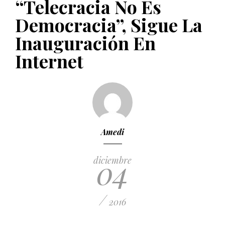
“Telecracia No Es
PUBLICADO EL 5 ENERO, 2023
Democracia”, Sigue La
Inauguración En
Internet
Amedi
04
diciembre
/
2016