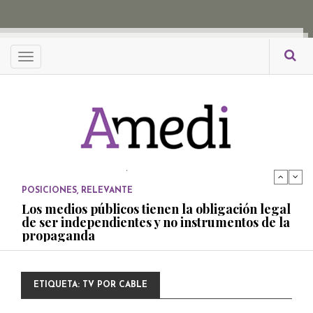
propaganda
PUBLICADO EL 27 NOVIEMBRE, 2022
POSICIONES
Menu
Consejos ciudadanos e IFT deben garantizar
independencia editorial de medios públicos
PUBLICADO EL 5 ENERO, 2023
POSICIONES
Amedi condena atentado contra Ciro Gómez
Leyva
PUBLICADO EL 17 DICIEMBRE, 2022
POSICIONES
,
RELEVANTE
Los medios públicos tienen la obligación legal
de ser independientes y no instrumentos de la
propaganda
PUBLICADO EL 27 NOVIEMBRE, 2022
POSICIONES
ETIQUETA:
TV POR CABLE
Consejos ciudadanos e IFT deben garantizar
independencia editorial de medios públicos