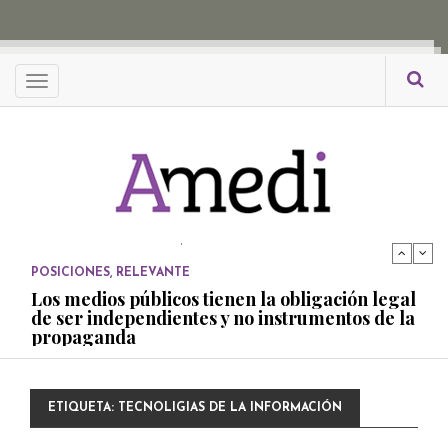
propaganda
PUBLICADO EL 27 NOVIEMBRE, 2022
POSICIONES
Menu
Consejos ciudadanos e IFT deben garantizar
independencia editorial de medios públicos
PUBLICADO EL 5 ENERO, 2023
POSICIONES
Amedi condena atentado contra Ciro Gómez
Leyva
PUBLICADO EL 17 DICIEMBRE, 2022
POSICIONES
,
RELEVANTE
Los medios públicos tienen la obligación legal
de ser independientes y no instrumentos de la
propaganda
PUBLICADO EL 27 NOVIEMBRE, 2022
POSICIONES
ETIQUETA:
TECNOLIGIAS DE LA INFORMACIÓN
Consejos ciudadanos e IFT deben garantizar
independencia editorial de medios públicos