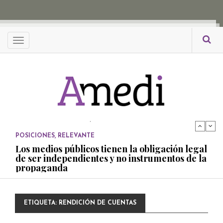
propaganda
PUBLICADO EL 27 NOVIEMBRE, 2022
POSICIONES
Menu
Consejos ciudadanos e IFT deben garantizar
independencia editorial de medios públicos
PUBLICADO EL 5 ENERO, 2023
POSICIONES
Amedi condena atentado contra Ciro Gómez
Leyva
PUBLICADO EL 17 DICIEMBRE, 2022
POSICIONES
,
RELEVANTE
Los medios públicos tienen la obligación legal
de ser independientes y no instrumentos de la
propaganda
PUBLICADO EL 27 NOVIEMBRE, 2022
POSICIONES
ETIQUETA:
RENDICIÓN DE CUENTAS
Consejos ciudadanos e IFT deben garantizar
independencia editorial de medios públicos