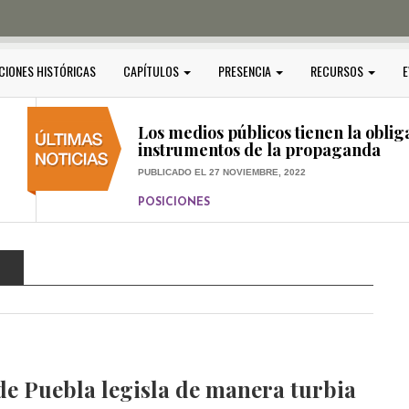
PUBLICADO EL 5 ENERO, 2023
POSICIONES
Amedi condena atentado contra Ci
CIONES HISTÓRICAS
CAPÍTULOS
PRESENCIA
RECURSOS
E
PUBLICADO EL 17 DICIEMBRE, 2022
POSICIONES
,
RELEVANTE
Los medios públicos tienen la oblig
instrumentos de la propaganda
PUBLICADO EL 27 NOVIEMBRE, 2022
POSICIONES
Consejos ciudadanos e IFT deben g
medios públicos
O
PUBLICADO EL 5 ENERO, 2023
e Puebla legisla de manera turbia