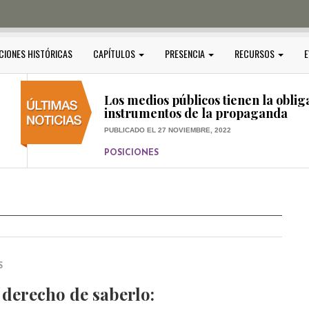
PUBLICADO EL 5 ENERO, 2023
POSICIONES
Amedi condena atentado contra Ci
CIONES HISTÓRICAS
CAPÍTULOS
PRESENCIA
RECURSOS
E
PUBLICADO EL 17 DICIEMBRE, 2022
POSICIONES
,
RELEVANTE
Los medios públicos tienen la oblig
instrumentos de la propaganda
PUBLICADO EL 27 NOVIEMBRE, 2022
POSICIONES
Consejos ciudadanos e IFT deben g
medios públicos
PUBLICADO EL 5 ENERO, 2023
S
l derecho de saberlo: