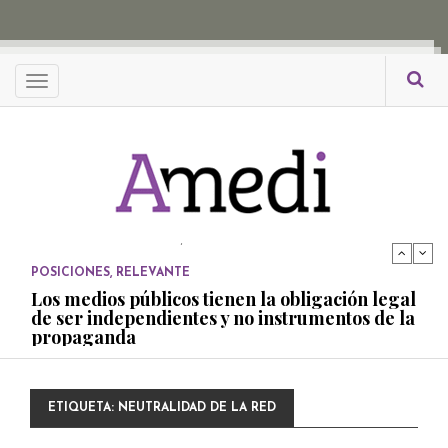
propaganda
PUBLICADO EL 27 NOVIEMBRE, 2022
POSICIONES
Menu
Consejos ciudadanos e IFT deben garantizar
independencia editorial de medios públicos
PUBLICADO EL 5 ENERO, 2023
POSICIONES
Amedi condena atentado contra Ciro Gómez
Leyva
PUBLICADO EL 17 DICIEMBRE, 2022
POSICIONES
,
RELEVANTE
Los medios públicos tienen la obligación legal
de ser independientes y no instrumentos de la
propaganda
PUBLICADO EL 27 NOVIEMBRE, 2022
POSICIONES
ETIQUETA:
NEUTRALIDAD DE LA RED
Consejos ciudadanos e IFT deben garantizar
independencia editorial de medios públicos