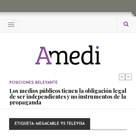
propaganda
PUBLICADO EL 27 NOVIEMBRE, 2022
POSICIONES
Menu
Consejos ciudadanos e IFT deben garantizar
independencia editorial de medios públicos
PUBLICADO EL 5 ENERO, 2023
POSICIONES
Amedi condena atentado contra Ciro Gómez
Leyva
PUBLICADO EL 17 DICIEMBRE, 2022
POSICIONES
,
RELEVANTE
Los medios públicos tienen la obligación legal
de ser independientes y no instrumentos de la
propaganda
PUBLICADO EL 27 NOVIEMBRE, 2022
POSICIONES
ETIQUETA:
MEGACABLE VS TELEVISA
Consejos ciudadanos e IFT deben garantizar
independencia editorial de medios públicos