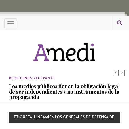
propaganda
PUBLICADO EL 27 NOVIEMBRE, 2022
POSICIONES
Menu
Consejos ciudadanos e IFT deben garantizar
independencia editorial de medios públicos
PUBLICADO EL 5 ENERO, 2023
POSICIONES
Amedi condena atentado contra Ciro Gómez
Leyva
PUBLICADO EL 17 DICIEMBRE, 2022
POSICIONES
,
RELEVANTE
Los medios públicos tienen la obligación legal
de ser independientes y no instrumentos de la
propaganda
PUBLICADO EL 27 NOVIEMBRE, 2022
POSICIONES
ETIQUETA:
LINEAMIENTOS GENERALES DE DEFENSA DE
Consejos ciudadanos e IFT deben garantizar
independencia editorial de medios públicos
LAS AUDIENCIAS