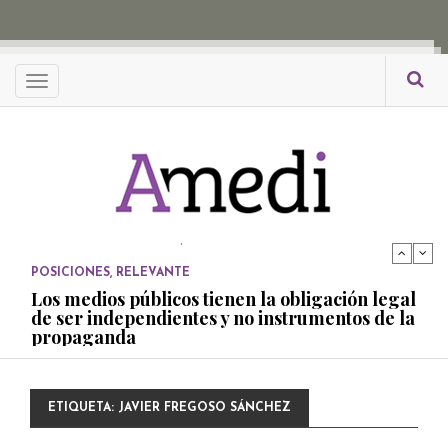
propaganda
PUBLICADO EL 27 NOVIEMBRE, 2022
POSICIONES
Menu
Consejos ciudadanos e IFT deben garantizar
independencia editorial de medios públicos
PUBLICADO EL 5 ENERO, 2023
POSICIONES
Amedi condena atentado contra Ciro Gómez
Leyva
PUBLICADO EL 17 DICIEMBRE, 2022
POSICIONES
,
RELEVANTE
Los medios públicos tienen la obligación legal
de ser independientes y no instrumentos de la
propaganda
PUBLICADO EL 27 NOVIEMBRE, 2022
POSICIONES
ETIQUETA:
JAVIER FREGOSO SÁNCHEZ
Consejos ciudadanos e IFT deben garantizar
independencia editorial de medios públicos