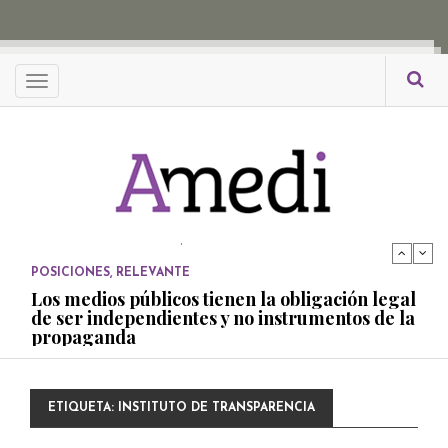
propaganda
PUBLICADO EL 27 NOVIEMBRE, 2022
POSICIONES
Menu
Consejos ciudadanos e IFT deben garantizar
independencia editorial de medios públicos
PUBLICADO EL 5 ENERO, 2023
POSICIONES
Amedi condena atentado contra Ciro Gómez
Leyva
PUBLICADO EL 17 DICIEMBRE, 2022
POSICIONES
,
RELEVANTE
Los medios públicos tienen la obligación legal
de ser independientes y no instrumentos de la
propaganda
PUBLICADO EL 27 NOVIEMBRE, 2022
POSICIONES
ETIQUETA:
INSTITUTO DE TRANSPARENCIA
Consejos ciudadanos e IFT deben garantizar
independencia editorial de medios públicos