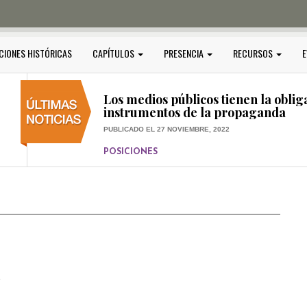
PUBLICADO EL 5 ENERO, 2023
POSICIONES
Amedi condena atentado contra Ci
CIONES HISTÓRICAS
CAPÍTULOS
PRESENCIA
RECURSOS
E
PUBLICADO EL 17 DICIEMBRE, 2022
POSICIONES
,
RELEVANTE
Los medios públicos tienen la oblig
instrumentos de la propaganda
PUBLICADO EL 27 NOVIEMBRE, 2022
POSICIONES
Consejos ciudadanos e IFT deben g
medios públicos
PUBLICADO EL 5 ENERO, 2023
1