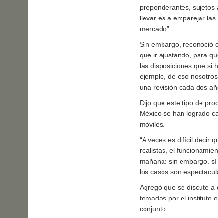
preponderantes, sujetos 
llevar es a emparejar la
mercado”.
Sin embargo, reconoció q
que ir ajustando, para q
las disposiciones que si
ejemplo, de eso nosotros
una revisión cada dos añ
Dijo que este tipo de pr
México se han logrado cam
móviles.
“A veces es difícil deci
realistas, el funcionami
mañana; sin embargo, sí 
los casos son espectacula
Agregó que se discute a 
tomadas por el instituto o
conjunto.