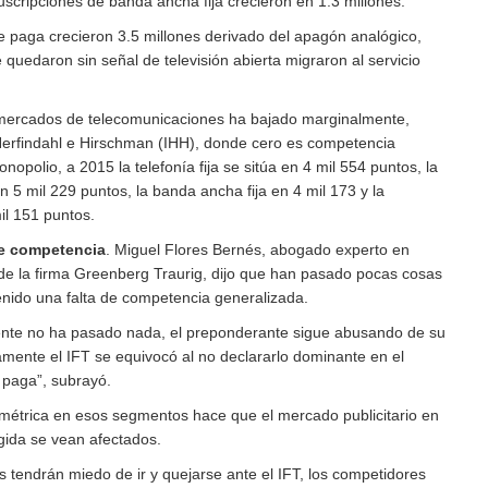
suscripciones de banda ancha fija crecieron en 1.3 millones.
e paga crecieron 3.5 millones derivado del apagón analógico,
quedaron sin señal de televisión abierta migraron al servicio
 mercados de telecomunicaciones ha bajado marginalmente,
Herfindahl e Hirschman (IHH), donde cero es competencia
nopolio, a 2015 la telefonía fija se sitúa en 4 mil 554 puntos, la
en 5 mil 229 puntos, la banda ancha fija en 4 mil 173 y la
il 151 puntos.
de competencia
. Miguel Flores Bernés, abogado experto en
e la firma Greenberg Traurig, dijo que han pasado pocas cosas
nido una falta de competencia generalizada.
ente no ha pasado nada, el preponderante sigue abusando de su
mente el IFT se equivocó al no declararlo dominante en el
 paga”, subrayó.
simétrica en esos segmentos hace que el mercado publicitario en
ngida se vean afectados.
 tendrán miedo de ir y quejarse ante el IFT, los competidores