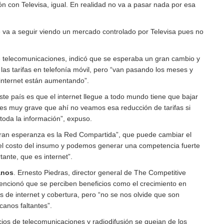
n con Televisa, igual. En realidad no va a pasar nada por esa
e va a seguir viendo un mercado controlado por Televisa pues no
 telecomunicaciones, indicó que se esperaba un gran cambio y
las tarifas en telefonía móvil, pero “van pasando los meses y
 internet están aumentando”.
te país es que el internet llegue a todo mundo tiene que bajar
 es muy grave que ahí no veamos esa reducción de tarifas si
toda la información”, expuso.
gran esperanza es la Red Compartida”, que puede cambiar el
el costo del insumo y podemos generar una competencia fuerte
ante, que es internet”.
anos
. Ernesto Piedras, director general de The Competitive
mencionó que se perciben beneficios como el crecimiento en
s de internet y cobertura, pero “no se nos olvide que son
anos faltantes”.
cios de telecomunicaciones y radiodifusión se quejan de los