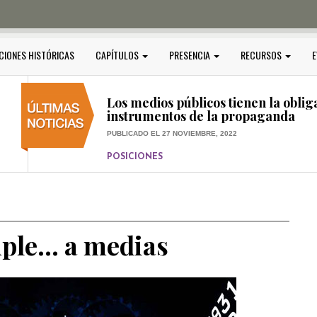
PUBLICADO EL 5 ENERO, 2023
POSICIONES
Amedi condena atentado contra Ci
CIONES HISTÓRICAS
CAPÍTULOS
PRESENCIA
RECURSOS
E
PUBLICADO EL 17 DICIEMBRE, 2022
POSICIONES
,
RELEVANTE
Los medios públicos tienen la oblig
instrumentos de la propaganda
PUBLICADO EL 27 NOVIEMBRE, 2022
POSICIONES
Consejos ciudadanos e IFT deben g
medios públicos
PUBLICADO EL 5 ENERO, 2023
ple… a medias