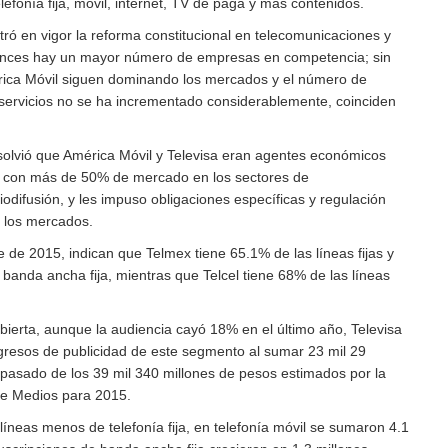
lefonía fija, móvil, internet, TV de paga y más contenidos.
tró en vigor la reforma constitucional en telecomunicaciones y
tonces hay un mayor número de empresas en competencia; sin
rica Móvil siguen dominando los mercados y el número de
 servicios no se ha incrementado considerablemente, coinciden
solvió que América Móvil y Televisa eran agentes económicos
r con más de 50% de mercado en los sectores de
odifusión, y les impuso obligaciones específicas y regulación
r los mercados.
re de 2015, indican que Telmex tiene 65.1% de las líneas fijas y
banda ancha fija, mientras que Telcel tiene 68% de las líneas
abierta, aunque la audiencia cayó 18% en el último año, Televisa
ngresos de publicidad de este segmento al sumar 23 mil 29
 pasado de los 39 mil 340 millones de pesos estimados por la
de Medios para 2015.
líneas menos de telefonía fija, en telefonía móvil se sumaron 4.1