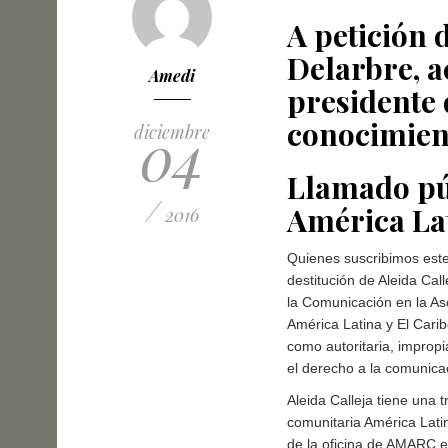
A petición 
Delarbre, 
Amedi
presidente
conocimient
04
diciembre
Llamado pú
/
América La
2016
Quienes suscribimos est
destitución de Aleida Ca
la Comunicación en la A
América Latina y El Carib
como autoritaria, improp
el derecho a la comunicac
Aleida Calleja tiene una 
comunitaria América Lati
de la oficina de AMARC e