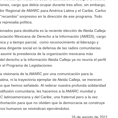
iones, cargo que debía ocupar durante tres años; sin embargo,
nador Regional de AMARC para América Latina y el Caribe, Carlos
“recambio” sorpresivo en la dirección de ese programa. Todo
 represalia política.
nados para destituirla es la reciente elección de Aleida Calleja
ociación Mexicana de Derecho a la Información (AMEDI), cargo
ca y a tiempo parcial, como reconocimiento al liderazgo y
a dirigente social en la defensa de las radios comunitarias.
asumir la presidencia de la organización mexicana más
el derecho a la información Aleida Calleja ya no reunía el perfil
 el Programa de Legislaciones.
ha visionaria de la AMARC por una comunicación para la
ina, ni la trayectoria ejemplar de Aleida Calleja, se merecen
 que hemos señalado. Al reiterar nuestra profunda solidaridad
iodifusión comunitaria, les hacemos a la AMARC mundial y
 latinoamericana y del Caribe, una fraternal pero a la vez
hortación para que no olviden que la democracia se construye
chos humanos se reivindican ejerciéndolos.
16 de agosto de 2011