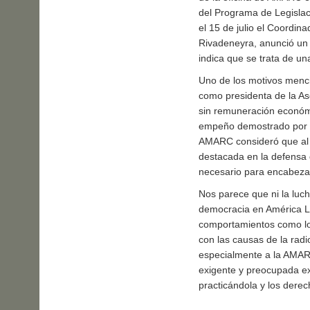
del Programa de Legislac
el 15 de julio el Coordi
Rivadeneyra, anunció un 
indica que se trata de una
Uno de los motivos mencio
como presidenta de la As
sin remuneración económi
empeño demostrado por es
AMARC consideró que al 
destacada en la defensa d
necesario para encabezar
Nos parece que ni la luc
democracia en América Lat
comportamientos como los
con las causas de la rad
especialmente a la AMARC
exigente y preocupada ex
practicándola y los dere