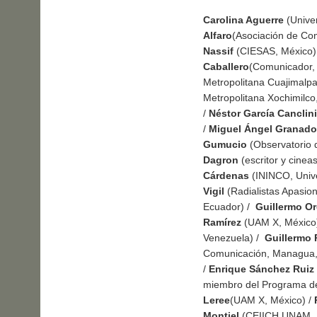
Carolina Aguerre
(Unive
Alfaro
(Asociación de Com
Nassif
(CIESAS, México)
Caballero
(Comunicador,
Metropolitana Cuajimalp
Metropolitana Xochimilco
/
Néstor García Canclini
/
Miguel Ángel Granad
Gumucio
(Observatorio 
Dagron
(escritor y cineas
Cárdenas
(ININCO, Unive
Vigil
(Radialistas Apasio
Ecuador) /
Guillermo O
Ramírez
(UAM X, México
Venezuela) /
Guillermo 
Comunicación, Managua,
/
Enrique Sánchez Ruiz
miembro del Programa de
Leree
(UAM X, México) /
Montiel
(CEIICH UNAM, 