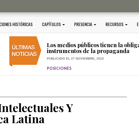
PUBLICADO EL 5 ENERO, 2023
POSICIONES
Amedi condena atentado contra Ci
CIONES HISTÓRICAS
CAPÍTULOS
PRESENCIA
RECURSOS
E
PUBLICADO EL 17 DICIEMBRE, 2022
POSICIONES
,
RELEVANTE
Los medios públicos tienen la oblig
instrumentos de la propaganda
PUBLICADO EL 27 NOVIEMBRE, 2022
POSICIONES
Consejos ciudadanos e IFT deben g
medios públicos
PUBLICADO EL 5 ENERO, 2023
ntelectuales Y
ca Latina