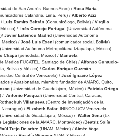
rsidad de San Andrés. Buenos Aires) /
Rosa María
unicadores Calandria. Lima, Perú) /
Alberto Aziz
 /
Luis Ramiro Beltrán
(Comunicólogo, Bolivia) /
Virgilio
 México) /
Inés Cornejo Portugal
(Universidad Autónoma
a)/
Javier Esteinou Madrid
(Universidad Autónoma
, México) /
José Luis Exeni
(comunicador social, Bolivia)
(Universidad Autónoma Metropolitana Iztapalapa, México)
os Chapa
(periodista, México) /
Manuela
de Medios FUCATEL, Santiago de Chile) /
Alfonso Gumucio-
ta, Bolivia y México) /
Carlos Enrique Guzmán
rsidad Central de Venezuela) /
José Ignacio López
nados y Apasionadas, miembro fundador de AMARC, Quito,
rozco
(Universidad de Guadalajara, México) /
Patricia Ortega
) /
Antonio Pasquali
(Universidad Central, Caracas,
Rothschuh Villanueva
(Centro de Investigación de la
 Nicaragua) /
Elizabeth Safar
, ININCO-UCV Venezuela
(Universidad de Guadalajara, México) /
Walter Sena
(Ex
 Legislaciones de la AMARC, Montevideo) /
Beatriz Solís
Raúl Trejo Delarbre
(UNAM, México) /
Aimée Vega
México) /
Rosalía Winocur
(UAM-X México).