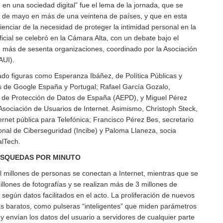
d en una sociedad digital” fue el lema de la jornada, que se
7 de mayo en más de una veintena de países, y que en esta
enciar de la necesidad de proteger la intimidad personal en la
ficial se celebró en la Cámara Alta, con un debate bajo el
 más de sesenta organizaciones, coordinado por la Asociación
AUI).
ado figuras como Esperanza Ibáñez, de Política Públicas y
es de Google España y Portugal; Rafael García Gozalo,
a de Protección de Datos de España (AEPD), y Miguel Pérez
Asociación de Usuarios de Internet. Asimismo, Christoph Steck,
ternet pública para Telefónica; Francisco Pérez Bes, secretario
ional de Ciberseguridad (Incibe) y Paloma Llaneza, socia
alTech.
ÚSQUEDAS POR MINUTO
 millones de personas se conectan a Internet, mientras que se
llones de fotografías y se realizan más de 3 millones de
egún datos facilitados en el acto. La proliferación de nuevos
ás baratos, como pulseras “inteligentes” que miden parámetros
 y envían los datos del usuario a servidores de cualquier parte