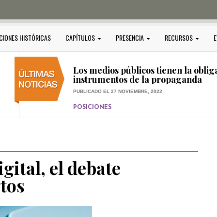
PUBLICADO EL 5 ENERO, 2023
POSICIONES
Amedi condena atentado contra Ci
CIONES HISTÓRICAS
CAPÍTULOS
PRESENCIA
RECURSOS
E
PUBLICADO EL 17 DICIEMBRE, 2022
POSICIONES
,
RELEVANTE
Los medios públicos tienen la oblig
instrumentos de la propaganda
PUBLICADO EL 27 NOVIEMBRE, 2022
POSICIONES
Consejos ciudadanos e IFT deben g
medios públicos
PUBLICADO EL 5 ENERO, 2023
gital, el debate
rtos