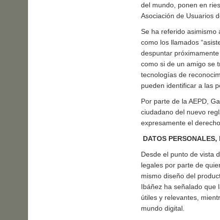
del mundo, ponen en riesg
Asociación de Usuarios de
Se ha referido asimismo 
como los llamados “asist
despuntar próximamente y
como si de un amigo se tr
tecnologías de reconocimi
pueden identificar a las 
Por parte de la AEPD, Ga
ciudadano del nuevo reg
expresamente el derecho a
DATOS PERSONALES, L
Desde el punto de vista d
legales por parte de quie
mismo diseño del product
Ibáñez ha señalado que l
útiles y relevantes, mien
mundo digital.