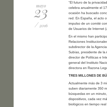
“El futuro de la privacida
23
mayo
celebra anualmente el 1
ocasión ha buscado conci
red. En España, el acto o
/
impulso de un comité con
2016
de Usuarios de Internet (
En el mismo han particip
Relaciones Institucional
subdirector de la Agenci
Subías, presidente de la 
director de Políticas e In
general del Instituto Nac
directora en Razona Leg
TRES MILLONES DE B
Actualmente más de 3 mil
suben diariamente 350 mi
búsquedas en un minuto, s
dispositivos, cada vez m
biológicos en tiempo real