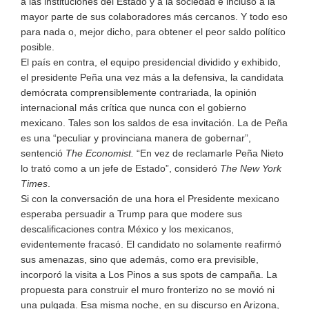
a las instituciones del Estado y a la sociedad e incluso a la
mayor parte de sus colaboradores más cercanos. Y todo eso
para nada o, mejor dicho, para obtener el peor saldo político
posible.
El país en contra, el equipo presidencial dividido y exhibido,
el presidente Peña una vez más a la defensiva, la candidata
demócrata comprensiblemente contrariada, la opinión
internacional más crítica que nunca con el gobierno
mexicano. Tales son los saldos de esa invitación. La de Peña
es una “peculiar y provinciana manera de gobernar”,
sentenció
The Economist.
“En vez de reclamarle Peña Nieto
lo trató como a un jefe de Estado”, consideró
The New York
Times
.
Si con la conversación de una hora el Presidente mexicano
esperaba persuadir a Trump para que modere sus
descalificaciones contra México y los mexicanos,
evidentemente fracasó. El candidato no solamente reafirmó
sus amenazas, sino que además, como era previsible,
incorporó la visita a Los Pinos a sus spots de campaña. La
propuesta para construir el muro fronterizo no se movió ni
una pulgada. Esa misma noche, en su discurso en Arizona,