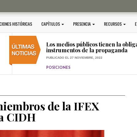
PUBLICADO EL 5 ENERO, 2023
POSICIONES
Amedi condena atentado contra Ci
CIONES HISTÓRICAS
CAPÍTULOS
PRESENCIA
RECURSOS
E
PUBLICADO EL 17 DICIEMBRE, 2022
POSICIONES
,
RELEVANTE
Los medios públicos tienen la oblig
instrumentos de la propaganda
PUBLICADO EL 27 NOVIEMBRE, 2022
POSICIONES
Consejos ciudadanos e IFT deben g
medios públicos
PUBLICADO EL 5 ENERO, 2023
miembros de la IFEX
la CIDH