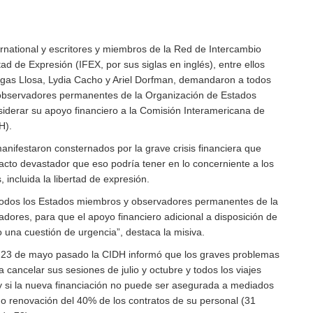
rnational y escritores y miembros de la Red de Intercambio
tad de Expresión (IFEX, por sus siglas en inglés), entre ellos
rgas Llosa, Lydia Cacho y Ariel Dorfman, demandaron a todos
observadores permanentes de la Organización de Estados
derar su apoyo financiero a la Comisión Interamericana de
H).
anifestaron consternados por la grave crisis financiera que
acto devastador que eso podría tener en lo concerniente a los
 incluida la libertad de expresión.
odos los Estados miembros y observadores permanentes de la
dores, para que el apoyo financiero adicional a disposición de
 una cuestión de urgencia”, destaca la misiva.
l 23 de mayo pasado la CIDH informó que los graves problemas
a cancelar sus sesiones de julio y octubre y todos los viajes
 y si la nueva financiación no puede ser asegurada a mediados
 no renovación del 40% de los contratos de su personal (31