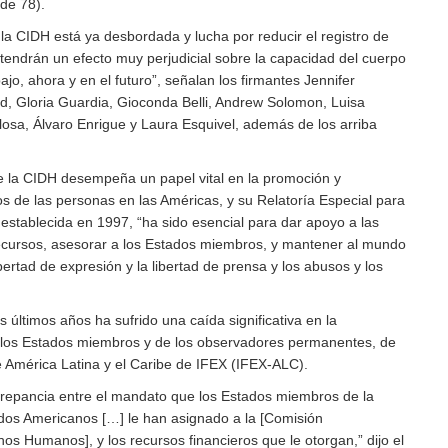
de 78).
la CIDH está ya desbordada y lucha por reducir el registro de
 tendrán un efecto muy perjudicial sobre la capacidad del cuerpo
ajo, ahora y en el futuro”, señalan los firmantes Jennifer
, Gloria Guardia, Gioconda Belli, Andrew Solomon, Luisa
osa, Álvaro Enrigue y Laura Esquivel, además de los arriba
 la CIDH desempeña un papel vital en la promoción y
s de las personas en las Américas, y su Relatoría Especial para
 establecida en 1997, “ha sido esencial para dar apoyo a las
r recursos, asesorar a los Estados miembros, y mantener al mundo
bertad de expresión y la libertad de prensa y los abusos y los
s últimos años ha sufrido una caída significativa en la
e los Estados miembros y de los observadores permanentes, de
e América Latina y el Caribe de IFEX (IFEX-ALC).
crepancia entre el mandato que los Estados miembros de la
dos Americanos […] le han asignado a la [Comisión
s Humanos], y los recursos financieros que le otorgan,” dijo el