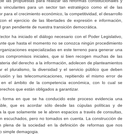
 de las propuestas para realizar las reformas constitucionales y
s vinculantes para un sector tan estratégico como el de las
 para el crecimiento económico, la competitividad, el desarrollo
 con el ejercicio de las libertades de expresión e información,
gran pendiente de nuestra transición democrática.
or ha iniciado el diálogo necesario con el Poder Legislativo,
ante que hasta el momento no se conozca ningún procedimiento
 organizaciones especializadas en este terreno para generar una
 los compromisos iniciales, que si bien recogen muchas de las
eria del derecho a la información, adolecen de planteamientos
r el pluralismo, la diversidad y el servicio público que deben
ifusión y las telecomunicaciones, repitiendo el mismo error de
 en el ámbito de la competencia económica, con lo cual se
erechos que están obligados a garantizar.
orma en que se ha conducido este proceso evidencia una
eable, que es acordar sólo desde las cúpulas políticas y de
a la que solamente se le abren espacios a través de consultas,
on escuchados, pero no tomados en cuenta. La construcción de
ón plena de la sociedad en la definición de reformas que nos
no simple demagogia.