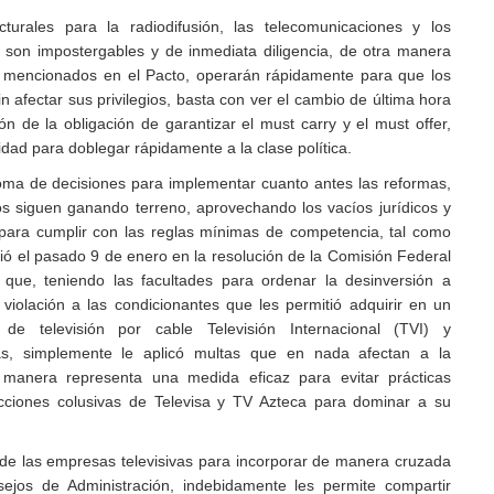
ales para la radiodifusión, las telecomunicaciones y los
 son impostergables y de inmediata diligencia, de otra manera
an mencionados en el Pacto, operarán rápidamente para que los
 afectar sus privilegios, basta con ver el cambio de última hora
ón de la obligación de garantizar el must carry y el must offer,
dad para doblegar rápidamente a la clase política.
oma de decisiones para implementar cuanto antes las reformas,
s siguen ganando terreno, aprovechando los vacíos jurídicos y
al para cumplir con las reglas mínimas de competencia, tal como
 el pasado 9 de enero en la resolución de la Comisión Federal
que, teniendo las facultades para ordenar la desinversión a
a violación a las condicionantes que les permitió adquirir en un
 televisión por cable Televisión Internacional (TVI) y
s, simplemente le aplicó multas que en nada afectan a la
anera representa una medida eficaz para evitar prácticas
cciones colusivas de Televisa y TV Azteca para dominar a su
e las empresas televisivas para incorporar de manera cruzada
ejos de Administración, indebidamente les permite compartir