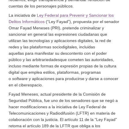
cuentas de los personajes públicos.
La iniciativa de
Ley Federal para Prevenir y Sancionar los
Delitos Informáticos
(
“
Ley Fayad
”
)
, propuesta por el senador
Omar Fayad Meneses (PRI), pretende criminalizar
y
sancionar
en general
las expresiones ciudadanas que
utilizan las tecnologías
y aplicaciones
digitales, la red de
redes y las plataformas sociodigitales
, incluidas
aquellas
para manifestar su descontento con el poder
público y
las arbitrariedades
que cometen
las
autoridad
es
,
incluso mediante formas de expresión propias de la cultura
digital que
emplea
estilos,
plataformas, programas
o
software
y aplicaciones
para producirse y darse a conocer
en el ciberespacio.
Fayad Meneses, actual presidente de la Comisión de
Seguridad Pública, fue uno de los senadores que se negó a
hacer modificaciones a la iniciativa de Ley Federal de
Tele
comunicaciones y Radiodifusión (LFTR) en materia de
colaboración con la justicia
.
El artículo 11 de la “Ley Fayad”
retoma el artículo
189 de la LFTR
que
obliga a los