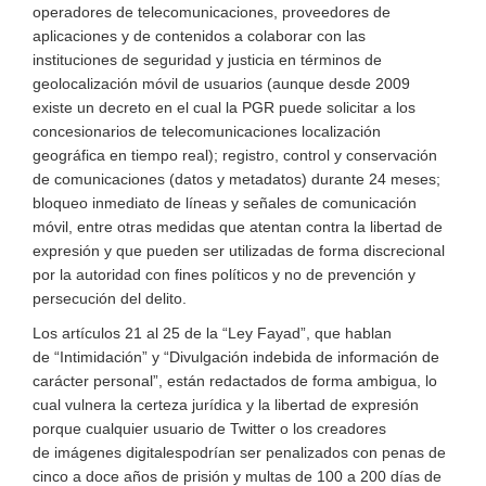
op
eradores de telecomunicaciones,
proveedores de
aplicaciones y
de
contenidos a colaborar con las
instituciones de seguridad y justicia en términos de
geolocalización móvil de usuarios
(
aunque
desde 2009
existe un decreto en el cual la PGR puede solicitar a los
concesionarios
de telecomunicaciones
localización
geográfica en tiempo real)
; registro, control y conservación
de comunicaciones (datos y metadatos) durante 24 meses;
bloqueo inmediato de líneas y señales de comunicación
móvil, entre otras medidas que atentan contra la libertad de
expresión y que pueden ser utilizadas de forma discrecional
por la autoridad con fines políticos y no de
prevención y
persecución
del delito.
Los artículos 21
al 25
de la
“Ley Fayad”, que hablan
de
“
I
ntimidación
”
y
“
D
ivulgación indebida de información de
carácter personal
”
, están redactados de forma ambigua, lo
cual vulnera
la
certeza jurídica y la
libertad de expresión
porque
cualquier
usuario de Twitter o los creadores
de
imágenes digitales
podrían ser penalizados
con penas de
cinco a doce años de prisión y multas de 100 a 200 días de