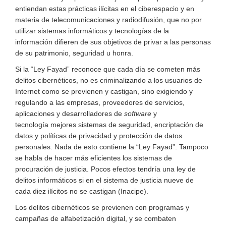
entiendan estas prácticas
ilícitas
en el ciberespacio
y en
materia de telecomunicaciones y radiodifusión
, que no por
utilizar sistemas informáticos
y tecnologías de la
información
difieren de sus objetivos de privar a las personas
de su patrimonio, seguridad u honra
.
Si la “Ley Fayad” reconoce que cada día se cometen más
delitos cibernéticos, no es criminalizando a los usuarios de
Internet como se previenen y castigan, sino exigiendo
y
regulando
a las empresas
, proveedores de servicios,
aplicaciones
y desarrolladores
de
software
y
tecnología
mejores sistemas de seguridad, enc
r
iptación de
datos y políticas de privacidad y
protección de datos
personales.
Nada de esto contiene la “Ley Fayad”.
Tampoco
se habla de hacer más eficientes los sistemas de
procuración de justicia.
Pocos efectos tendría una ley
de
delitos informáticos
si en el sistema de justicia nueve de
cada diez
ilícitos
no se castigan (Inacipe).
Los delitos cibernéticos se
previenen
con programas y
campañas de alfabetización digital,
y se combaten