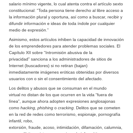
salario mínimo vigente, lo cual atenta contra el artículo sexto
constitucional: “Toda persona tiene derecho al libre acceso a
la información plural y oportuna, así como a buscar, recibir y
difundir información e ideas de toda índole por cualquier
medio de expresión.”
Asimismo,
estos artículos inhiben
la capacidad de innovación
de los emprendedores para atender problemas sociales.
El
Capítulo XII
sobre
“
I
ntromisión abusiva de la
privacidad
”
sanciona
a los administradores de sitios de
Internet
(buscadores)
si no retiran (bajan)
inmediatamente
imágenes
eróticas obtenidas
por diversos
usuarios
con o sin el consentimiento del afectado.
Los delitos y abusos que se
consuman
en el
mundo
virtual
no distan de lo
s que ocurren en la
vida
“fuera de
línea
”
, aunque ahora adopten expresiones anglosajonas
como
hacking
,
phishing
o
cracking
. Delitos
que se cometen
en la red de redes
como terrorismo,
espionaje,
pornografía
infantil,
robo,
extors
ión,
fraude,
acoso,
intimidación,
difamación
,
calumnia
,