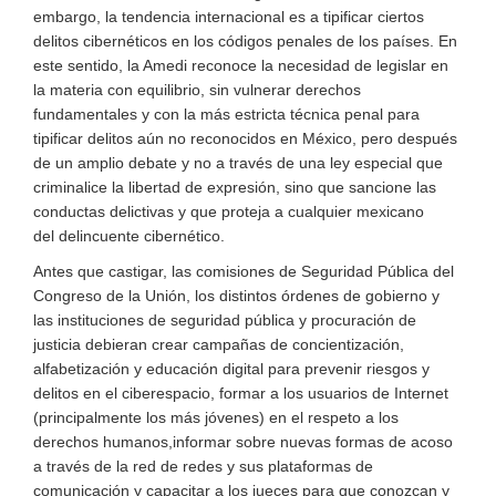
embargo, la tendencia internacional es a tipificar ciertos
delitos cibernéticos
en
los códigos penales de los países. En
este sentido, la Amedi reconoce la necesidad de legislar en
la materia con
equilibrio, sin vulnerar derechos
fundamentales y con
la más estricta técnica penal
para
tipificar delitos aún no reconocidos en México
, pero después
de un amplio debate y no a través de una ley especial
que
criminalice la libertad de expresión
, sino
que sancione las
conductas
delictivas
y que proteja
a cualquier mexicano
del
delincuente
cibernético
.
Antes que castigar, las comisiones de Seguridad Pública del
Congreso de la Unión, los distintos órdenes de gobierno y
las instituciones de seguridad pública
y procuración de
justicia
debieran crear campañas de concientización,
alfabetización y educación digital para prevenir riesgos y
delitos en el ciberespacio, formar a los usuarios de Internet
(principalmente los
más
jóvenes) en el respeto a los
derechos humanos
,
informar sobre nuevas formas de acoso
a través de la red de redes y sus plataformas de
comunicación
y capacitar a los jueces para que conozcan y