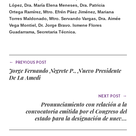
López,
Dra. María Elena Meneses, Dra. Patricia
Ortega
Ramírez
, Mtro. Efrén Páez
Jiménez
, Mariana
Torres
Maldonado
,
Mtro
. Servando Vargas,
Dra.
Aimée
Vega Montiel,
Dr.
Jorge Bravo.
Ismene Flores
Guadarrama, S
ecretaria Técnica.
←
PREVIOUS POST
Jorge Fernando Negrete P., Nuevo Presidente
De La Amedi
→
NEXT POST
Pronunciamiento con relación a la
convocatoria emitida por el Congreso del
estado para la designación de nuevos
comisionados (as) del Instituto de
Transparencia, Acceso a la Información y