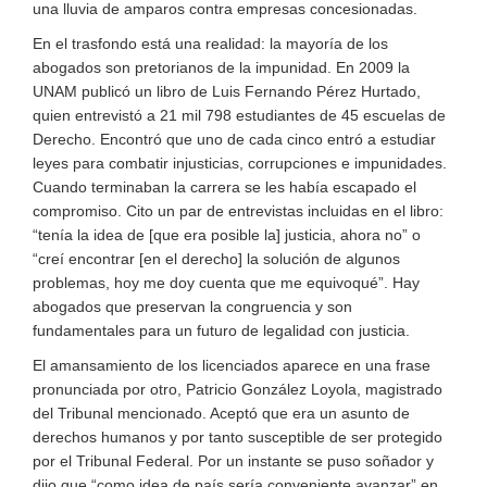
una lluvia de amparos contra empresas concesionadas.
En el trasfondo está una realidad: la mayoría de los
abogados son pretorianos de la impunidad. En 2009 la
UNAM publicó un libro de Luis Fernando Pérez Hurtado,
quien entrevistó a 21 mil 798 estudiantes de 45 escuelas de
Derecho. Encontró que uno de cada cinco entró a estudiar
leyes para combatir injusticias, corrupciones e impunidades.
Cuando terminaban la carrera se les había escapado el
compromiso. Cito un par de entrevistas incluidas en el libro:
“tenía la idea de [que era posible la] justicia, ahora no” o
“creí encontrar [en el derecho] la solución de algunos
problemas, hoy me doy cuenta que me equivoqué”. Hay
abogados que preservan la congruencia y son
fundamentales para un futuro de legalidad con justicia.
El amansamiento de los licenciados aparece en una frase
pronunciada por otro, Patricio González Loyola, magistrado
del Tribunal mencionado. Aceptó que era un asunto de
derechos humanos y por tanto susceptible de ser protegido
por el Tribunal Federal. Por un instante se puso soñador y
dijo que “como idea de país sería conveniente avanzar” en