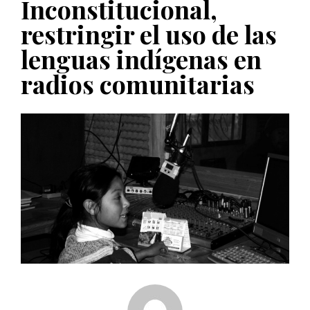
Inconstitucional,
PUBLICADO EL 27 NOVIEMBRE, 2022
restringir el uso de las
POSICIONES
lenguas indígenas en
Consejos ciudadanos e IFT deben garantizar
independencia editorial de medios públicos
radios comunitarias
PUBLICADO EL 5 ENERO, 2023