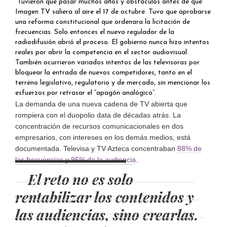
Tuvieron que pasar muchos años y obstáculos antes de que
Imagen TV saliera al aire el 17 de octubre. Tuvo que aprobarse
una reforma constitucional que ordenara la licitación de
frecuencias. Solo entonces el nuevo regulador de la
radiodifusión abrió el proceso. El gobierno nunca hizo intentos
reales por abrir la competencia en el sector audiovisual.
También ocurrieron variados intentos de las televisoras por
bloquear la entrada de nuevos competidores, tanto en el
terreno legislativo, regulatorio y de mercado, sin mencionar los
esfuerzos por retrasar el “apagón analógico”.
La demanda de una nueva cadena de TV abierta que
rompiera con el duopolio data de décadas atrás. La
concentración de recursos comunicacionales en dos
empresarios, con intereses en los demás medios, está
documentada. Televisa y TV Azteca concentraban
88% de
las frecuencias
y
95% de la audiencia
.
El reto no es solo
rentabilizar los contenidos y
las audiencias, sino crearlas.