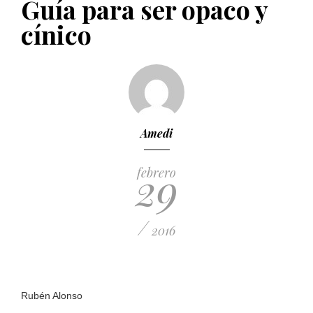
Guía para ser opaco y
PUBLICADO EL 5 ENERO, 2023
cínico
Amedi
29
febrero
/
2016
Rubén Alonso